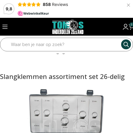
×
858
Reviews
9,8
0
Home
Framedelen
Bevestiging materiaal
Assortiment sets
Slangklemmen assortiment set 26-delig