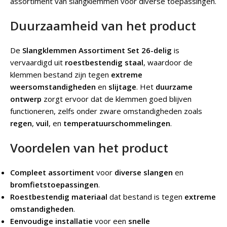
assortiment van slangklemmen voor diverse toepassingen.
Duurzaamheid van het product
De
Slangklemmen Assortiment Set 26-delig
is
vervaardigd uit
roestbestendig staal
, waardoor de
klemmen bestand zijn tegen
extreme
weersomstandigheden
en
slijtage
. Het
duurzame
ontwerp
zorgt ervoor dat de klemmen goed blijven
functioneren, zelfs onder zware omstandigheden zoals
regen
,
vuil
, en
temperatuurschommelingen
.
Voordelen van het product
Compleet assortiment
voor
diverse slangen
en
bromfietstoepassingen
.
Roestbestendig materiaal
dat bestand is tegen
extreme
omstandigheden
.
Eenvoudige installatie
voor een
snelle