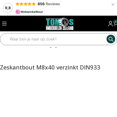
×
856
Reviews
9,8
0
Home
Framedelen
Bevestiging materiaal
Bouten
Zeskantbout M8x40 verzinkt DIN933