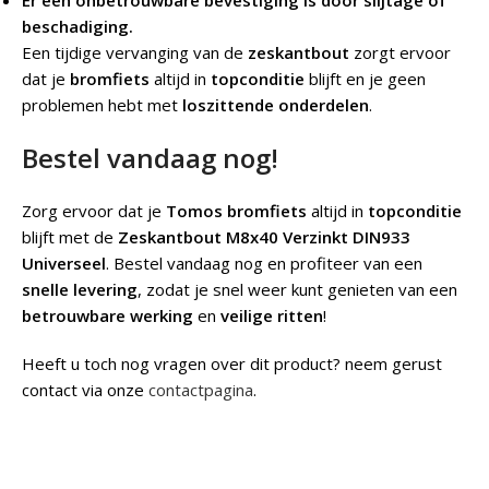
Er een onbetrouwbare bevestiging is door slijtage of
beschadiging.
Een tijdige vervanging van de
zeskantbout
zorgt ervoor
dat je
bromfiets
altijd in
topconditie
blijft en je geen
problemen hebt met
loszittende onderdelen
.
Bestel vandaag nog!
Zorg ervoor dat je
Tomos bromfiets
altijd in
topconditie
blijft met de
Zeskantbout M8x40 Verzinkt DIN933
Universeel
. Bestel vandaag nog en profiteer van een
snelle levering
, zodat je snel weer kunt genieten van een
betrouwbare werking
en
veilige ritten
!
Heeft u toch nog vragen over dit product? neem gerust
contact via onze
contactpagina
.