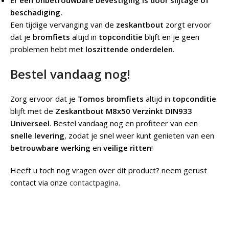
Er een onbetrouwbare bevestiging is door slijtage of
beschadiging.
Een tijdige vervanging van de
zeskantbout
zorgt ervoor
dat je
bromfiets
altijd in
topconditie
blijft en je geen
problemen hebt met
loszittende onderdelen
.
Bestel vandaag nog!
Zorg ervoor dat je
Tomos bromfiets
altijd in
topconditie
blijft met de
Zeskantbout M8x50 Verzinkt DIN933
Universeel
. Bestel vandaag nog en profiteer van een
snelle levering
, zodat je snel weer kunt genieten van een
betrouwbare werking
en
veilige ritten
!
Heeft u toch nog vragen over dit product? neem gerust
contact via onze
contactpagina
.