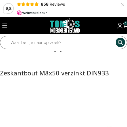
×
858
Reviews
9,8
0
Home
Framedelen
Bevestiging materiaal
Bouten
Zeskantbout M8x50 verzinkt DIN933