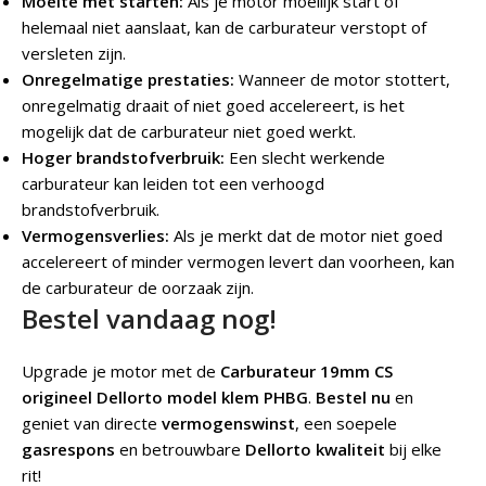
Moeite met starten:
Als je motor moeilijk start of
helemaal niet aanslaat, kan de carburateur verstopt of
versleten zijn.
Onregelmatige prestaties:
Wanneer de motor stottert,
onregelmatig draait of niet goed accelereert, is het
mogelijk dat de carburateur niet goed werkt.
Hoger brandstofverbruik:
Een slecht werkende
carburateur kan leiden tot een verhoogd
brandstofverbruik.
Vermogensverlies:
Als je merkt dat de motor niet goed
accelereert of minder vermogen levert dan voorheen, kan
de carburateur de oorzaak zijn.
Bestel vandaag nog!
Upgrade je motor met de
Carburateur 19mm CS
origineel Dellorto model klem PHBG
.
Bestel nu
en
geniet van directe
vermogenswinst
, een soepele
gasrespons
en betrouwbare
Dellorto kwaliteit
bij elke
rit!