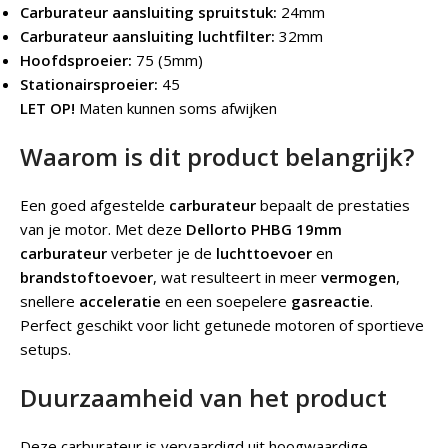
Carburateur aansluiting spruitstuk:
24mm
Carburateur aansluiting luchtfilter:
32mm
Hoofdsproeier:
75 (5mm)
Stationairsproeier:
45
LET OP!
Maten kunnen soms afwijken
Waarom is dit product belangrijk?
Een goed afgestelde
carburateur
bepaalt de prestaties
van je motor. Met deze
Dellorto PHBG 19mm
carburateur
verbeter je de
luchttoevoer
en
brandstoftoevoer
, wat resulteert in meer
vermogen
,
snellere
acceleratie
en een soepelere
gasreactie
.
Perfect geschikt voor licht getunede motoren of sportieve
setups.
Duurzaamheid van het product
Deze carburateur is vervaardigd uit hoogwaardige