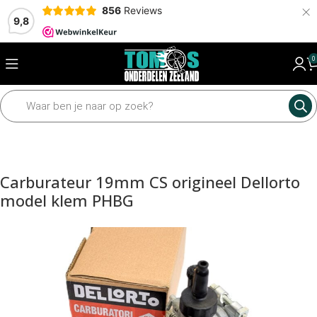
×
856
Reviews
9,8
0
Home
Motordelen
Carburateur
Carburateurs
Carburateur 19mm CS origineel Dellorto
model klem PHBG