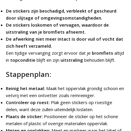
De stickers zijn beschadigd, verbleekt of gescheurd
door slijtage of omgevingsomstandigheden.
De stickers loskomen of vervagen, waardoor de
uitstraling van je bromfiets afneemt.
De afwerking niet meer intact is door vuil of vocht dat
zich heeft verzameld.
Een tijdige vervanging zorgt ervoor dat je
bromfiets
altijd
in
topconditie
blijft en zijn
uitstraling
behouden blijft.
Stappenplan:
Reinig het metaal:
Maak het oppervlak grondig schoon en
vetvrij met een ontvetter zoals remreiniger.
Controleer op roest:
Plak geen stickers op roestige
delen, want deze zullen uiteindelijk loslaten.
Plaats de sticker:
Positioneer de sticker op het schone
metalen of plastic of overige materialen oppervlak.
Meten en opplakken:
Meet en markeer waar het label of