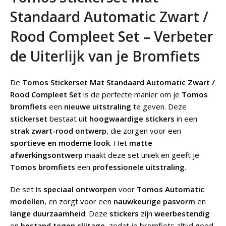
Standaard Automatic Zwart /
Rood Compleet Set – Verbeter
de Uiterlijk van je Bromfiets
De
Tomos Stickerset Mat Standaard Automatic Zwart /
Rood Compleet Set
is de perfecte manier om je
Tomos
bromfiets
een
nieuwe uitstraling
te geven. Deze
stickerset
bestaat uit
hoogwaardige stickers
in een
strak zwart-rood ontwerp
, die zorgen voor een
sportieve en moderne look
. Het
matte
afwerkingsontwerp
maakt deze set uniek en geeft je
Tomos bromfiets
een
professionele uitstraling
.
De set is
speciaal ontworpen
voor
Tomos Automatic
modellen
, en zorgt voor een
nauwkeurige pasvorm
en
lange duurzaamheid
. Deze
stickers
zijn
weerbestendig
en
bestand tegen slijtage
, zodat je bromfiets altijd goed