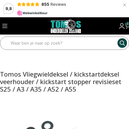
×
855
Reviews
9,8
0
Home
Motordelen
Diverse motordelen
Kickstartdelen
Tomos Vliegwieldeksel / kickstartdeksel
veerhouder / kickstart stopper revisieset
S25 / A3 / A35 / A52 / A55