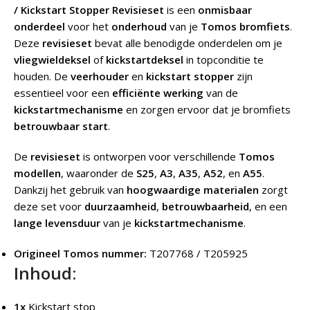
/ Kickstart Stopper Revisieset
is een
onmisbaar
onderdeel
voor het
onderhoud
van je
Tomos bromfiets
.
Deze
revisieset
bevat alle benodigde onderdelen om je
vliegwieldeksel
of
kickstartdeksel
in topconditie te
houden. De
veerhouder
en
kickstart stopper
zijn
essentieel voor een
efficiënte werking
van de
kickstartmechanisme
en zorgen ervoor dat je bromfiets
betrouwbaar start
.
De
revisieset
is ontworpen voor verschillende
Tomos
modellen
, waaronder de
S25
,
A3
,
A35
,
A52
, en
A55
.
Dankzij het gebruik van
hoogwaardige materialen
zorgt
deze set voor
duurzaamheid
,
betrouwbaarheid
, en een
lange levensduur
van je
kickstartmechanisme
.
Origineel Tomos nummer:
T207768 / T205925
Inhoud:
1x
Kickstart stop