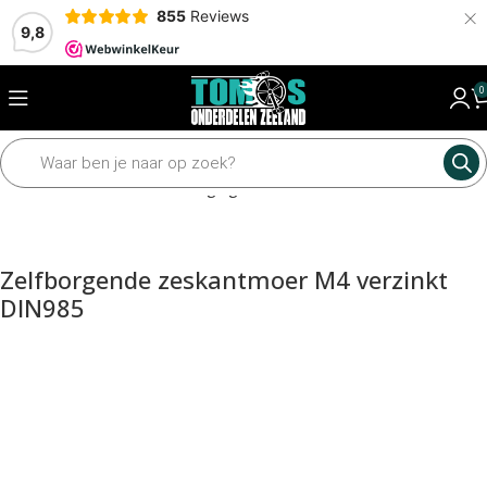
×
855
Reviews
9,8
0
Home
Framedelen
Bevestiging materiaal
Moeren
Zelfborgende zeskantmoer M4 verzinkt
DIN985