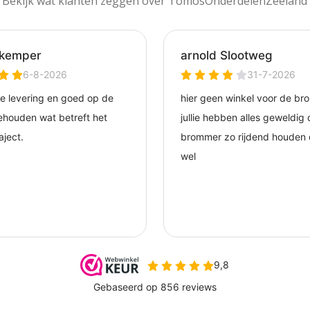
Bekijk wat klanten zeggen over TomosOnderdelenZeeland