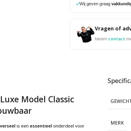
Wij geven graag
vakkundi
Vragen of adv
Neem
contact
me
Specific
 Luxe Model Classic
GEWICH
rouwbaar
MERK
iverseel
is een
essentieel
onderdeel voor