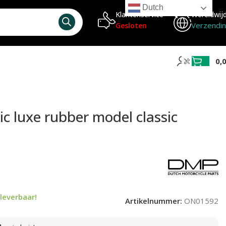
Dutch
Klantenservice
Wereldwij
Verzendi
Gesloten
0,
sic luxe rubber model classic
leverbaar!
Artikelnummer:
ON01592