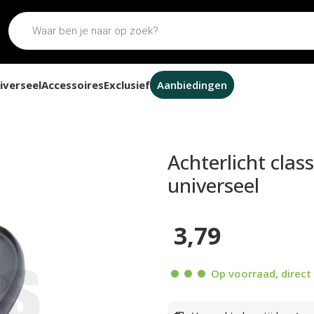
iverseel
Accessoires
Exclusief
Aanbiedingen
 model classic universeel
Achterlicht clas
universeel
3,79
Op voorraad, direct 