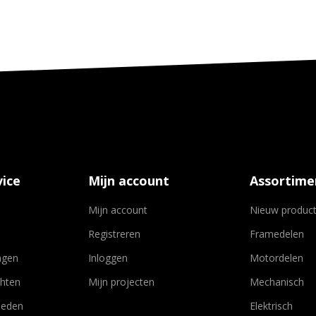
ice
Mijn account
Assortime
Mijn account
Nieuw produc
Registreren
Framedelen
agen
Inloggen
Motordelen
chten
Mijn projecten
Mechanisch
heden
Elektrisch