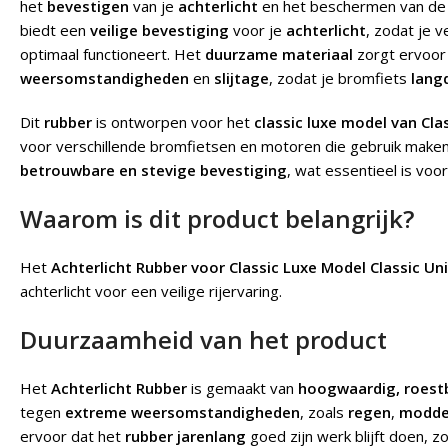
het
bevestigen
van je
achterlicht
en het beschermen van d
biedt een
veilige bevestiging
voor je
achterlicht
, zodat je v
optimaal functioneert. Het
duurzame materiaal
zorgt ervoor
weersomstandigheden
en
slijtage
, zodat je bromfiets
lang
Dit
rubber
is ontworpen voor het
classic luxe model van Cla
voor verschillende bromfietsen en motoren die gebruik make
betrouwbare en stevige bevestiging
, wat essentieel is voo
Waarom is dit product belangrijk?
Het
Achterlicht Rubber voor Classic Luxe Model Classic Un
achterlicht voor een veilige rijervaring.
Duurzaamheid van het product
Het
Achterlicht Rubber
is gemaakt van
hoogwaardig, roest
tegen
extreme weersomstandigheden
, zoals
regen
,
modde
ervoor dat het
rubber jarenlang
goed zijn werk blijft doen, z