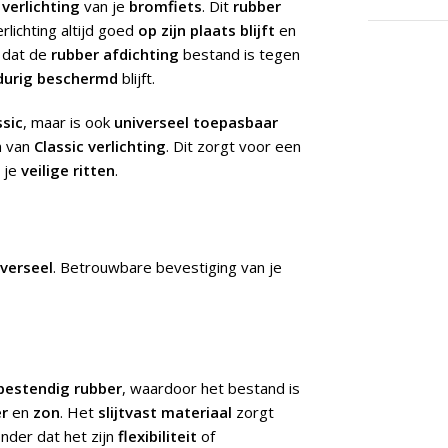
e
verlichting
van je
bromfiets
. Dit
rubber
erlichting altijd goed
op zijn plaats blijft
en
 dat de
rubber afdichting
bestand is tegen
durig beschermd
blijft.
ssic
, maar is ook
universeel toepasbaar
n van
Classic
verlichting
. Dit zorgt voor een
r je
veilige ritten
.
iverseel
.
Betrouwbare bevestiging van je
bestendig rubber
, waardoor het bestand is
r
en
zon
. Het
slijtvast materiaal
zorgt
onder dat het zijn
flexibiliteit
of