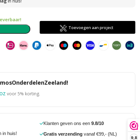
dag
in huis!
leverbaar!
Toevoegen aan project
n
TomosOnderdelenZeeland!
OZ
voor 5% korting.
Klanten geven ons een
9.8/10
 in huis!
Gratis verzending
vanaf €99,- (NL)
9,8