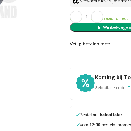
Verwachte levertijd:
zater
Op voorraad, direct 
In Winkelwage
Veilig betalen met:
Korting bij 
Gebruik de code:
T
Bestel nu,
betaal later!
Voor
17:00
besteld, morgen