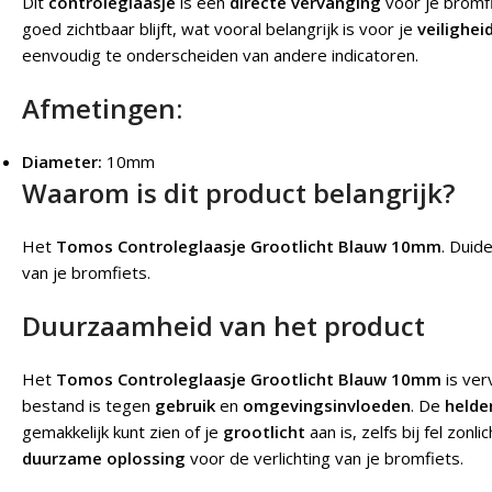
Dit
controleglaasje
is een
directe vervanging
voor je bromfi
goed zichtbaar blijft, wat vooral belangrijk is voor je
veilighei
eenvoudig te onderscheiden van andere indicatoren.
Afmetingen:
Diameter:
10mm
Waarom is dit product belangrijk?
Het
Tomos Controleglaasje Grootlicht Blauw 10mm
.
Duidel
van je bromfiets.
Duurzaamheid van het product
Het
Tomos Controleglaasje Grootlicht Blauw 10mm
is ver
bestand is tegen
gebruik
en
omgevingsinvloeden
. De
helde
gemakkelijk kunt zien of je
grootlicht
aan is, zelfs bij fel zonl
duurzame oplossing
voor de verlichting van je bromfiets.