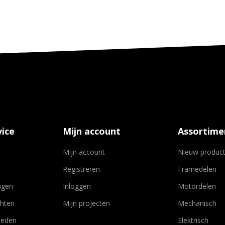
ice
Mijn account
Assortime
Mijn account
Nieuw produc
Registreren
Framedelen
agen
Inloggen
Motordelen
chten
Mijn projecten
Mechanisch
heden
Elektrisch