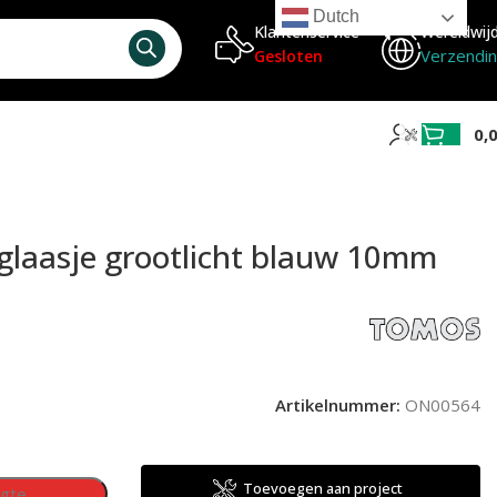
Dutch
Klantenservice
Wereldwij
Verzendi
Gesloten
0,
glaasje grootlicht blauw 10mm
Artikelnummer:
ON00564
Toevoegen aan project