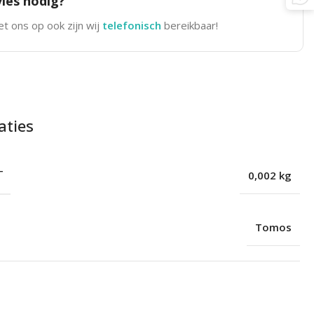
ies nodig?
t ons op ook zijn wij
telefonisch
bereikbaar!
aties
T
0,002 kg
Tomos