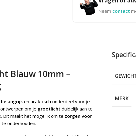
Vragen of adv
Neem
contact
me
Specific
cht Blauw 10mm –
GEWICH
g
MERK
n
belangrijk
en
praktisch
onderdeel voor je
 ontworpen om je
grootlicht
duidelijk aan te
s. Dit maakt het mogelijk om te
zorgen voor
aal te onderhouden.