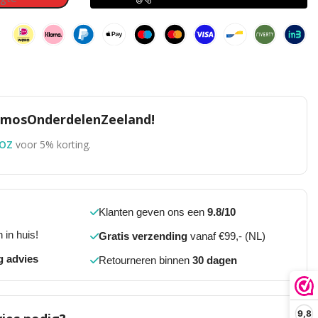
TomosOnderdelenZeeland!
OZ
voor 5% korting.
Klanten geven ons een
9.8/10
 in huis!
Gratis verzending
vanaf €99,- (NL)
g advies
Retourneren binnen
30 dagen
9,8