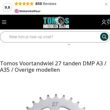
×
856
Reviews
9,8
0
Home
Mechanisch
Tandwielen en kettingen
Voortandwielen
Tomos Voortandwiel 27 tanden DMP A3 /
A35 / Overige modellen