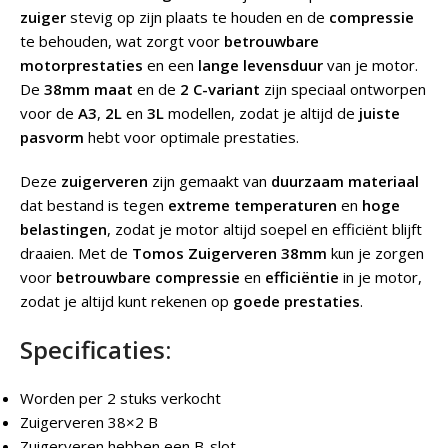
zuiger
stevig op zijn plaats te houden en de
compressie
te behouden, wat zorgt voor
betrouwbare
motorprestaties
en een
lange levensduur
van je motor.
De
38mm maat
en de
2 C-variant
zijn speciaal ontworpen
voor de
A3
,
2L
en
3L
modellen, zodat je altijd de
juiste
pasvorm
hebt voor optimale prestaties.
Deze
zuigerveren
zijn gemaakt van
duurzaam materiaal
dat bestand is tegen
extreme temperaturen
en
hoge
belastingen
, zodat je motor altijd soepel en efficiënt blijft
draaien. Met de
Tomos Zuigerveren 38mm
kun je zorgen
voor
betrouwbare compressie
en
efficiëntie
in je motor,
zodat je altijd kunt rekenen op
goede prestaties
.
Specificaties:
Worden per 2 stuks verkocht
Zuigerveren 38×2 B
Zuigerveren hebben een B-slot