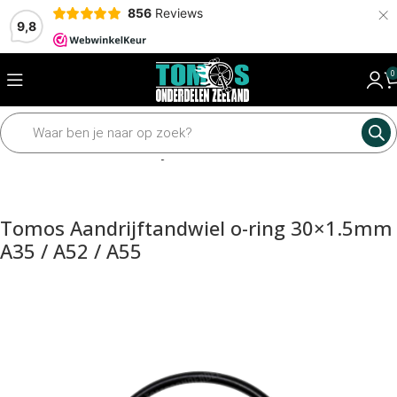
×
856
Reviews
9,8
0
Home
Motordelen
Aandrijfdelen
Tomos Aandrijftandwiel o-ring 30×1.5mm
A35 / A52 / A55