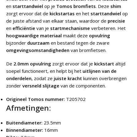
en
starttandwiel
op je
Tomos bromfiets
. Deze
shim
zorgt ervoor dat de
kickstartas
en het
starttandwiel
op
de juiste afstand van elkaar staan, waardoor de
precisie
en
efficiëntie
van je
startmechanisme
verbeteren. Het
hoogwaardige materiaal
maakt deze
opvulring
bijzonder
duurzaam
en bestand tegen de zware
omgevingsomstandigheden
van bromfietsen.
De
2.0mm opvulring
zorgt ervoor dat je
kickstart
altijd
soepel functioneert, en helpt bij het
uitlijnen van de
onderdelen
, zodat ze
juiste kracht
kunnen overbrengen
zonder
versneld slijtage
van de componenten.
Origineel Tomos nummer:
T205702
Afmetingen:
Buitendiameter:
23.5mm
Binnendiameter:
16mm