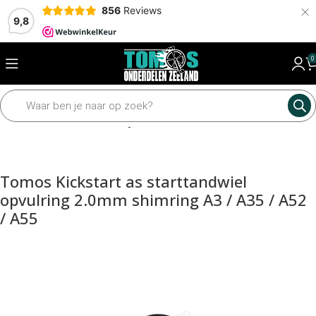
×
856
Reviews
9,8
0
Home
Motordelen
Aandrijfdelen
Tomos Kickstart as starttandwiel
opvulring 2.0mm shimring A3 / A35 / A52
/ A55