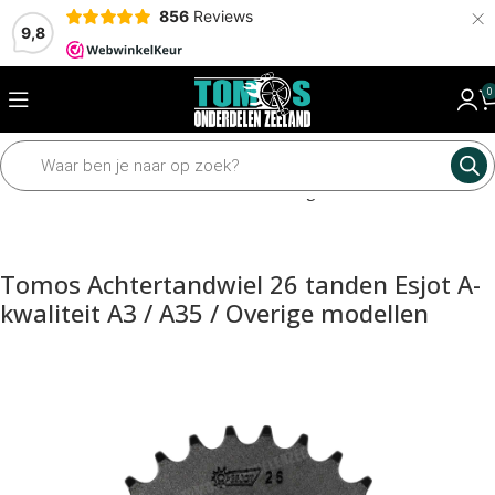
×
856
Reviews
9,8
0
Home
Mechanisch
Tandwielen en kettingen
Achtertandwielen
Tomos Achtertandwiel 26 tanden Esjot A-
kwaliteit A3 / A35 / Overige modellen