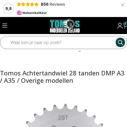
×
856
Reviews
9,8
0
Home
Mechanisch
Tandwielen en kettingen
Achtertandwielen
Tomos Achtertandwiel 28 tanden DMP A3
/ A35 / Overige modellen