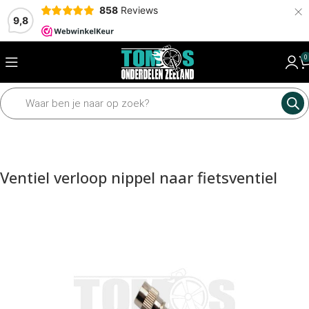
×
858
Reviews
9,8
0
Home
Framedelen
Banden
Banden en toebehoren
Ventiel verloop nippel naar fietsventiel