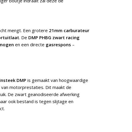
anger boutje indraait zal deze de
lucht mengt. Een grotere
21mm carburateur
rtuitlaat
. De
DMP PHBG zwart racing
rmogen
en een directe
gasrespons
–
 Insteek DMP
is gemaakt van hoogwaardige
 van motorprestaties. Dit maakt de
ruik. De zwart geanodiseerde afwerking
aar ook bestand is tegen slijtage en
ct.