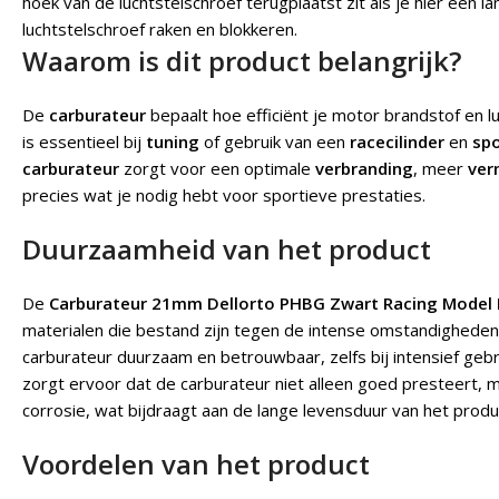
hoek van de luchtstelschroef terugplaatst zit als je hier een l
luchtstelschroef raken en blokkeren.
Waarom is dit product belangrijk?
De
carburateur
bepaalt hoe efficiënt je motor brandstof en 
is essentieel bij
tuning
of gebruik van een
racecilinder
en
spo
carburateur
zorgt voor een optimale
verbranding
, meer
ve
precies wat je nodig hebt voor sportieve prestaties.
Duurzaamheid van het product
De
Carburateur 21mm Dellorto PHBG Zwart Racing Model
materialen die bestand zijn tegen de intense omstandigheden
carburateur duurzaam en betrouwbaar, zelfs bij intensief geb
zorgt ervoor dat de carburateur niet alleen goed presteert, m
corrosie, wat bijdraagt aan de lange levensduur van het produ
Voordelen van het product