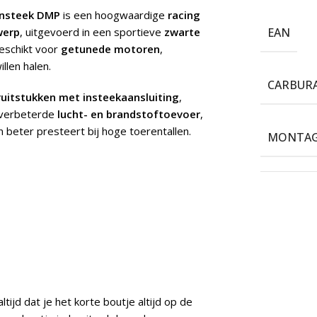
insteek DMP
is een hoogwaardige
racing
werp
, uitgevoerd in een sportieve
zwarte
EAN
eschikt voor
getunede motoren
,
llen halen.
CARBUR
ruitstukken met insteekaansluiting
,
 verbeterde
lucht- en brandstoftoevoer
,
 beter presteert bij hoge toerentallen.
MONTAG
tijd dat je het korte boutje altijd op de