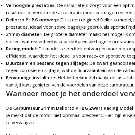
Verhoogde prestaties:
De carburateur zorgt voor een optima
resulteert in verbeterde acceleratie, meer vermogen en een 
Dellorto PHBG ontwerp:
Dit is een origineel Dellorto model
prestaties, ideaal voor zowel dagelijks gebruik als sportief rij
21mm diameter:
De grotere diameter maakt het mogelijk om
sturen, wat essentieel is voor motoren die hogere prestaties
Racing model:
Dit model is specifiek ontworpen voor motorsp
efficiëntie, waardoor het ideaal is voor race- en sportieve to
Duurzaam en bestand tegen slijtage:
De zwart geanodiseer
tegen corrosie en slijtage, wat de duurzaamheid van de carbu
Eenvoudige installatie:
Het insteekmodel maakt de installati
van tijd kunt genieten van de voordelen van deze carburateur.
Wanneer moet je het onderdeel ver
De
Carburateur 21mm Dellorto PHBG Zwart Racing Model 
je merkt dat de motor niet optimaal presteert. Hier zijn enkel
te vervangen: