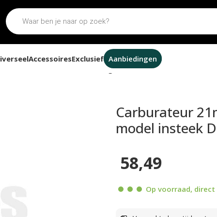
iverseel
Accessoires
Exclusief
Aanbiedingen
1mm Dellorto PHBG zwart racing model insteek DMP
Carburateur 21
model insteek 
58,49
Op voorraad, direct 