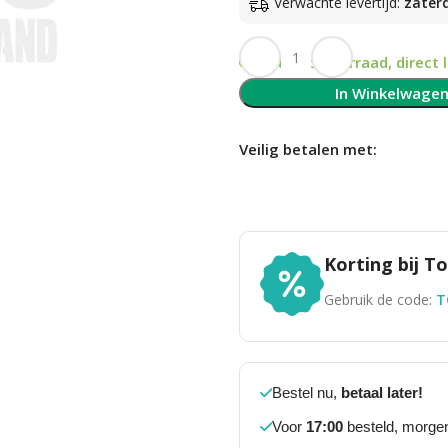
Verwachte levertijd:
zater
Op voorraad, direct 
In Winkelwage
Veilig betalen met:
Korting bij 
Gebruik de code:
T
Bestel nu,
betaal later!
Voor
17:00
besteld, morgen