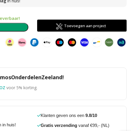
dag
in huis!
leverbaar!
Toevoegen aan project
n
TomosOnderdelenZeeland!
OZ
voor 5% korting.
Klanten geven ons een
9.8/10
 in huis!
Gratis verzending
vanaf €99,- (NL)