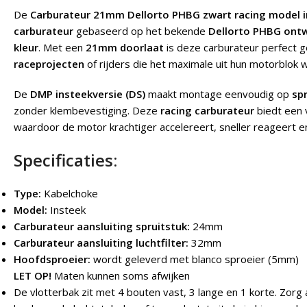
De
Carburateur 21mm Dellorto PHBG zwart racing model 
carburateur
gebaseerd op het bekende
Dellorto PHBG ont
kleur
. Met een
21mm doorlaat
is deze carburateur perfect g
raceprojecten
of rijders die het maximale uit hun motorblok wi
De
DMP insteekversie (DS)
maakt montage eenvoudig op
sp
zonder klembevestiging. Deze
racing carburateur
biedt een
waardoor de motor krachtiger accelereert, sneller reageert en
Specificaties:
Type:
Kabelchoke
Model:
Insteek
Carburateur aansluiting spruitstuk:
24mm
Carburateur aansluiting luchtfilter:
32mm
Hoofdsproeier:
wordt geleverd met blanco sproeier (5mm)
LET OP!
Maten kunnen soms afwijken
De vlotterbak zit met 4 bouten vast, 3 lange en 1 korte. Zorg al