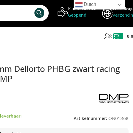
Dutch
Klantenservice
Wereldwij
Verzendi
Geopend
0,
mm Dellorto PHBG zwart racing
DMP
leverbaar!
Artikelnummer:
ON01368