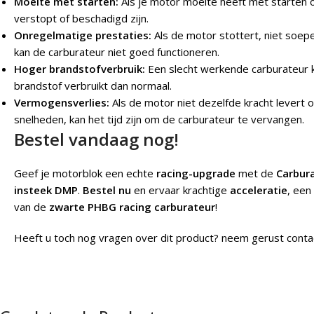
Moeite met starten:
Als je motor moeite heeft met starten o
verstopt of beschadigd zijn.
Onregelmatige prestaties:
Als de motor stottert, niet soepe
kan de carburateur niet goed functioneren.
Hoger brandstofverbruik:
Een slecht werkende carburateur 
brandstof verbruikt dan normaal.
Vermogensverlies:
Als de motor niet dezelfde kracht levert 
snelheden, kan het tijd zijn om de carburateur te vervangen.
Bestel vandaag nog!
Geef je motorblok een echte
racing-upgrade
met de
Carbur
insteek DMP
.
Bestel nu
en ervaar krachtige
acceleratie
, een
van de
zwarte PHBG racing carburateur
!
Heeft u toch nog vragen over dit product? neem gerust conta