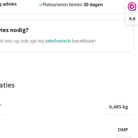
g advies
Retourneren binnen
30 dagen
9,8
ies nodig?
t ons op ook zijn wij
telefonisch
bereikbaar!
aties
T
0,485 kg
DMP