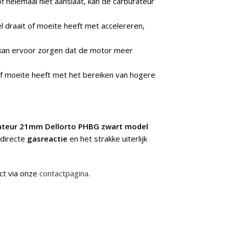
f helemaal niet aanslaat, kan de carburateur
l draait of moeite heeft met accelereren,
kan ervoor zorgen dat de motor meer
of moeite heeft met het bereiken van hogere
ateur 21mm Dellorto PHBG zwart model
 directe
gasreactie
en het strakke uiterlijk
ct via onze
contactpagina
.