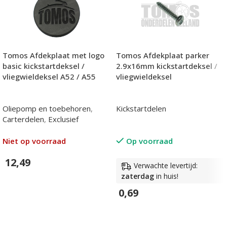
Tomos Afdekplaat met logo
Tomos Afdekplaat parker
basic kickstartdeksel /
2.9x16mm kickstartdeksel /
vliegwieldeksel A52 / A55
vliegwieldeksel
Oliepomp en toebehoren
,
Kickstartdelen
Carterdelen
,
Exclusief
Niet op voorraad
Op voorraad
12,49
Verwachte levertijd:
zaterdag
in huis!
In Winkelwagen
0,69
In Winkelwagen