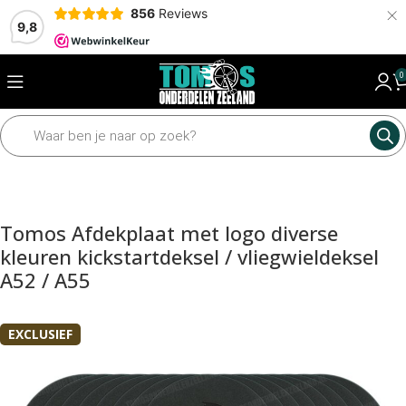
×
856
Reviews
9,8
0
Home
Motordelen
Diverse motordelen
Carterdelen
Tomos Afdekplaat met logo diverse
kleuren kickstartdeksel / vliegwieldeksel
A52 / A55
EXCLUSIEF