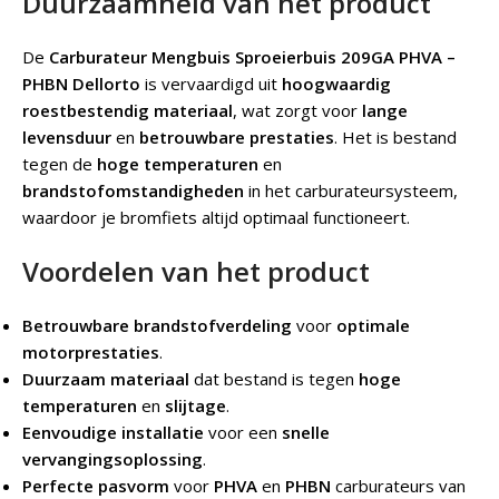
Duurzaamheid van het product
De
Carburateur Mengbuis Sproeierbuis 209GA PHVA –
PHBN Dellorto
is vervaardigd uit
hoogwaardig
roestbestendig materiaal
, wat zorgt voor
lange
levensduur
en
betrouwbare prestaties
. Het is bestand
tegen de
hoge temperaturen
en
brandstofomstandigheden
in het carburateursysteem,
waardoor je bromfiets altijd optimaal functioneert.
Voordelen van het product
Betrouwbare brandstofverdeling
voor
optimale
motorprestaties
.
Duurzaam materiaal
dat bestand is tegen
hoge
temperaturen
en
slijtage
.
Eenvoudige installatie
voor een
snelle
vervangingsoplossing
.
Perfecte pasvorm
voor
PHVA
en
PHBN
carburateurs van