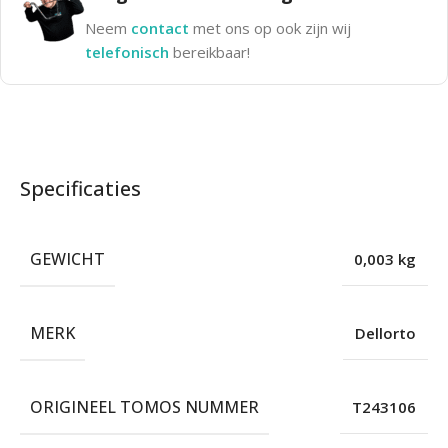
Neem
contact
met ons op ook zijn wij
telefonisch
bereikbaar!
Specificaties
GEWICHT
0,003 kg
MERK
Dellorto
ORIGINEEL TOMOS NUMMER
T243106