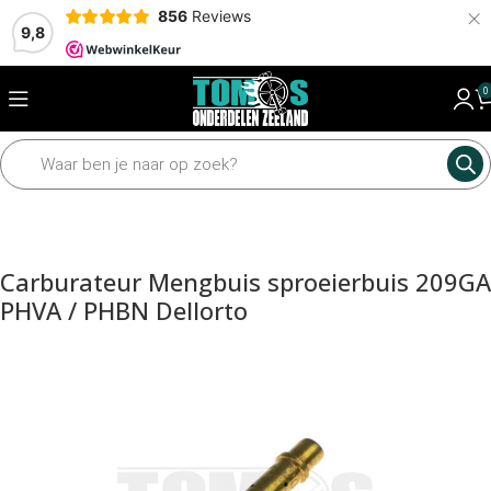
×
856
Reviews
9,8
0
Home
Motordelen
Carburateur
Dellorto PHVA onderdelen
Carburateur Mengbuis sproeierbuis 209GA
PHVA / PHBN Dellorto