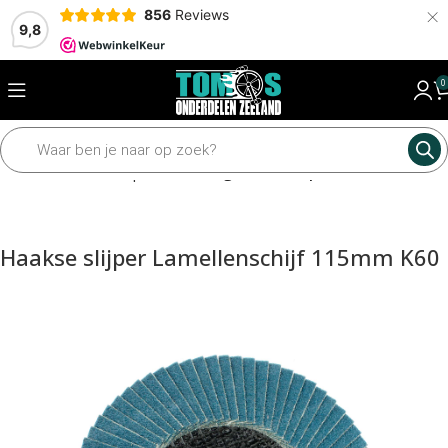
×
856
Reviews
9,8
0
Home
Gereedschap
Elektrisch gereedschap
Haakse slijper Lamellenschijf 115mm K60