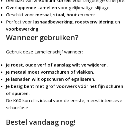
Gemaakt van
zirkonium korrels
voor langdurige scherpte.
Overlappende Lamellen
voor gelijkmatige slijtage.
Geschikt voor
metaal
,
staal
,
hout
en meer.
Perfect voor
lasnaadbewerking
,
roestverwijdering
en
voorbewerking
.
Wanneer gebruiken?
Gebruik deze Lamellenschijf wanneer:
Je roest, oude verf of aanslag wilt verwijderen.
Je metaal moet vormschuren of vlakken.
Je lasnaden wilt opschuren of egaliseren.
Je bezig bent met grof voorwerk vóór het fijn schuren
of spuiten.
De K60 korrel is ideaal voor de eerste, meest intensieve
schuurfase.
Bestel vandaag nog!