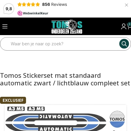
×
856
Reviews
9,8
0
Home
Framedelen
Stickers
Tomos Stickerset mat standaard
automatic zwart / lichtblauw compleet set
EXCLUSIEF