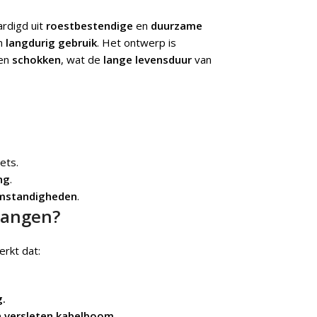
ardigd uit
roestbestendige
en
duurzame
n
langdurig gebruik
. Het ontwerp is
 en
schokken
, wat de
lange levensduur
van
ets.
ng
.
mstandigheden
.
vangen?
erkt dat:
g.
n versleten kabelboom.