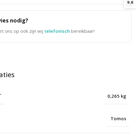
9,8
ies nodig?
t ons op ook zijn wij
telefonisch
bereikbaar!
aties
T
0,265 kg
Tomos