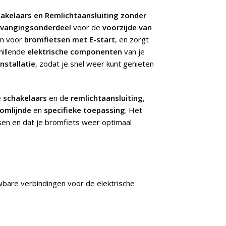
kelaars en Remlichtaansluiting zonder
vangingsonderdeel
voor de
voorzijde van
en voor
bromfietsen met E-start
, en zorgt
hillende
elektrische componenten
van je
nstallatie
, zodat je snel weer kunt genieten
e
schakelaars
en de
remlichtaansluiting
,
omlijnde
en
specifieke toepassing
. Het
en en dat je bromfiets weer optimaal
bare verbindingen voor de elektrische