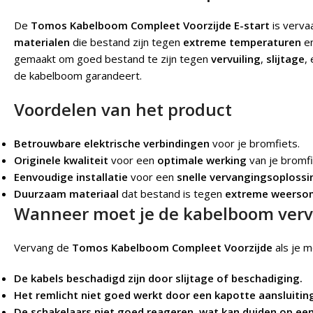
De
Tomos Kabelboom Compleet Voorzijde E-start
is verva
materialen
die bestand zijn tegen
extreme temperaturen
e
gemaakt om goed bestand te zijn tegen
vervuiling
,
slijtage
,
de kabelboom garandeert.
Voordelen van het product
Betrouwbare elektrische verbindingen
voor je bromfiets.
Originele kwaliteit
voor een
optimale werking
van je bromfi
Eenvoudige installatie
voor een
snelle vervangingsoplossi
Duurzaam materiaal
dat bestand is tegen
extreme weerso
Wanneer moet je de kabelboom ver
Vervang de
Tomos Kabelboom Compleet Voorzijde
als je m
De kabels beschadigd zijn door slijtage of beschadiging.
Het remlicht niet goed werkt door een kapotte aansluitin
De schakelaars niet goed reageren, wat kan duiden op ee