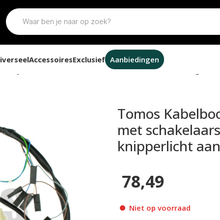
iverseel
Accessoires
Exclusief
Aanbiedingen
zijde E-start met schakelaars en remlichtaansluiting zonder
Tomos Kabelboom
met schakelaars
knipperlicht aan
78,49
Niet op voorraad