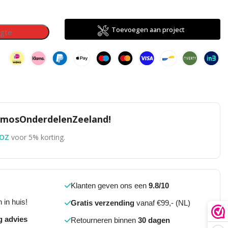
Toevoegen aan project
TomosOnderdelenZeeland!
OZ
voor 5% korting.
Klanten geven ons een
9.8/10
 in huis!
Gratis verzending
vanaf €99,- (NL)
g advies
Retourneren binnen
30 dagen