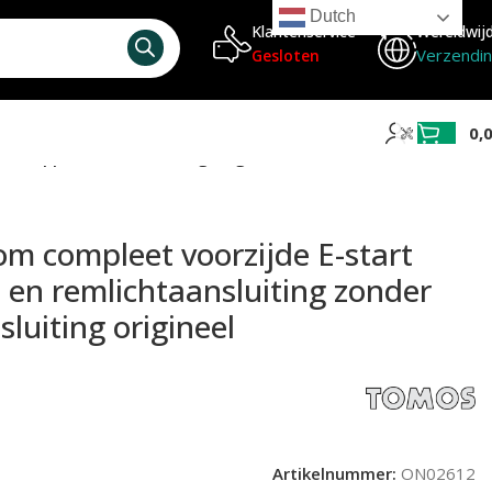
Dutch
Klantenservice
Wereldwij
Verzendi
Gesloten
0,
 knipperlicht aansluiting origineel
 compleet voorzijde E-start
 en remlichtaansluiting zonder
sluiting origineel
Artikelnummer:
ON02612