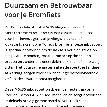
Duurzaam en Betrouwbaar
voor je Bromfiets
De
Tomos Inbusbout M6x35 Vliegwieldeksel /
Kickstartdeksel A52 / A55
is een essentieel onderdeel
voor het
bevestigen
van je
vliegwieldeksel
of
kickstartdeksel
op je
Tomos bromfiets
. Deze
inbusbout
is speciaal ontworpen om de
deksels
veilig en stevig op
hun plaats te houden, zodat je
motor optimaal kan
presteren
zonder dat onderdelen loskomen of in de weg
zitten. Het
duurzame materiaal
en de
roestbestendige
afwerking
zorgen voor een langdurige betrouwbaarheid,
zelfs onder zware rijomstandigheden.
Deze
M6x35 inbusbout
biedt een
perfecte pasvorm
voor de
Tomos A52
en
A55
modellen en zorgt ervoor dat
je
deksels stevig gemonteerd
blijven. Dankzij het
precisieontwerp
wordt een
betrouwbare werking