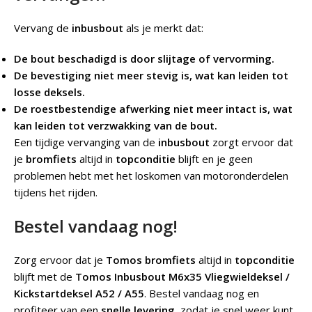
Vervang de
inbusbout
als je merkt dat:
De bout beschadigd is door slijtage of vervorming.
De bevestiging niet meer stevig is, wat kan leiden tot
losse deksels.
De roestbestendige afwerking niet meer intact is, wat
kan leiden tot verzwakking van de bout.
Een tijdige vervanging van de
inbusbout
zorgt ervoor dat
je
bromfiets
altijd in
topconditie
blijft en je geen
problemen hebt met het loskomen van motoronderdelen
tijdens het rijden.
Bestel vandaag nog!
Zorg ervoor dat je
Tomos bromfiets
altijd in
topconditie
blijft met de
Tomos Inbusbout M6x35 Vliegwieldeksel /
Kickstartdeksel A52 / A55
. Bestel vandaag nog en
profiteer van een
snelle levering
, zodat je snel weer kunt