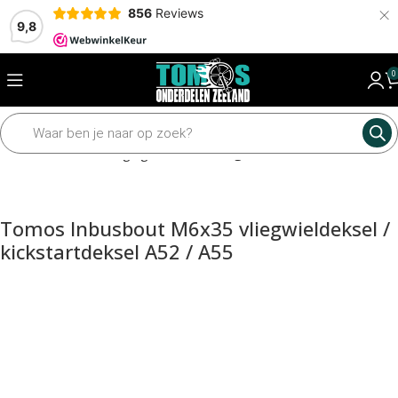
×
856
Reviews
9,8
0
Framedelen
Bevestiging materiaal
Originele bouten en moeren
Tomos Inbusbout M6x35 vliegwieldeksel /
kickstartdeksel A52 / A55