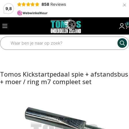
×
858
Reviews
9,8
0
Home
Motordelen
Diverse motordelen
Kickstartdelen
Tomos Kickstartpedaal spie + afstandsbus
+ moer / ring m7 compleet set