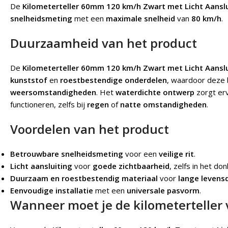
De
Kilometerteller 60mm 120 km/h Zwart met Licht Aanslu
snelheidsmeting
met een
maximale snelheid
van
80 km/h
.
Duurzaamheid van het product
De
Kilometerteller 60mm 120 km/h Zwart met Licht Aanslu
kunststof
en
roestbestendige onderdelen
, waardoor deze 
weersomstandigheden
. Het
waterdichte ontwerp
zorgt erv
functioneren, zelfs bij
regen
of
natte omstandigheden
.
Voordelen van het product
Betrouwbare snelheidsmeting
voor een
veilige rit
.
Licht aansluiting
voor
goede zichtbaarheid
, zelfs in het don
Duurzaam en roestbestendig materiaal
voor
lange levens
Eenvoudige installatie
met een
universale pasvorm
.
Wanneer moet je de kilometerteller