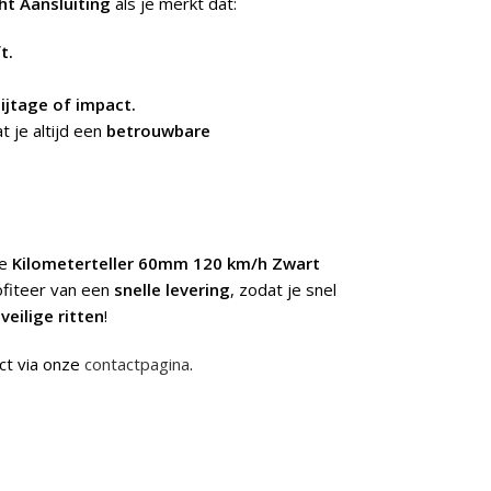
ht Aansluiting
als je merkt dat:
t.
ijtage of impact.
 je altijd een
betrouwbare
de
Kilometerteller 60mm 120 km/h Zwart
ofiteer van een
snelle levering
, zodat je snel
n
veilige ritten
!
ct via onze
contactpagina
.