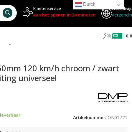
Dutch
Klantenservice
Wereldwij
Verzendi
Aan het openen in 24 minuten
0,
iting universeel
 60mm 120 km/h chroom / zwart
iting universeel
leverbaar!
Artikelnummer:
ON01721