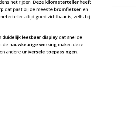
jdens het rijden. Deze
kilometerteller
heeft
rp
dat past bij de meeste
bromfietsen
en
eterteller altijd goed zichtbaar is, zelfs bij
n
duidelijk leesbaar display
dat snel de
n de
nauwkeurige werking
maken deze
en andere
universele toepassingen
.