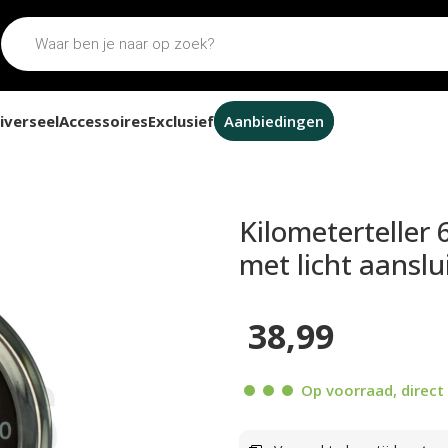
iverseel
Accessoires
Exclusief
Aanbiedingen
lometerteller 60mm 120 km/h chroom / zwart met licht aanslu
Kilometerteller
met licht aanslu
38,99
Op voorraad, direct 