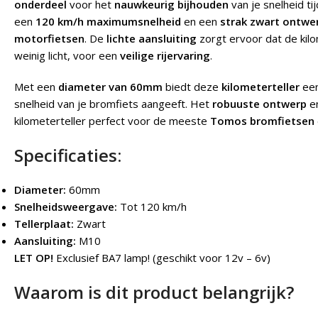
onderdeel
voor het
nauwkeurig bijhouden
van je snelheid ti
een
120 km/h maximumsnelheid
en een
strak zwart ontwe
motorfietsen
. De
lichte aansluiting
zorgt ervoor dat de kilom
weinig licht, voor een
veilige rijervaring
.
Met een
diameter van 60mm
biedt deze
kilometerteller
ee
snelheid van je bromfiets aangeeft. Het
robuuste ontwerp
e
kilometerteller perfect voor de meeste
Tomos bromfietsen
Specificaties:
Diameter:
60mm
Snelheidsweergave:
Tot 120 km/h
Tellerplaat:
Zwart
Aansluiting:
M10
LET OP!
Exclusief BA7 lamp! (geschikt voor 12v – 6v)
Waarom is dit product belangrijk?