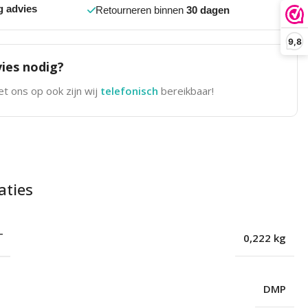
g advies
Retourneren binnen
30 dagen
9,8
ies nodig?
t ons op ook zijn wij
telefonisch
bereikbaar!
aties
T
0,222 kg
DMP