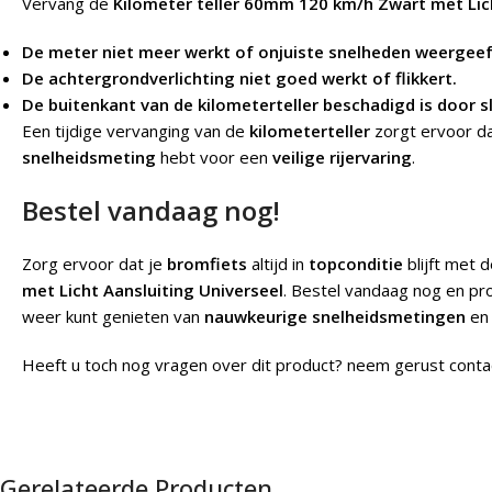
Vervang de
Kilometer teller 60mm 120 km/h Zwart met Lic
De meter niet meer werkt of onjuiste snelheden weergeef
De achtergrondverlichting niet goed werkt of flikkert.
De buitenkant van de kilometerteller beschadigd is door sl
Een tijdige vervanging van de
kilometerteller
zorgt ervoor dat
snelheidsmeting
hebt voor een
veilige rijervaring
.
Bestel vandaag nog!
Zorg ervoor dat je
bromfiets
altijd in
topconditie
blijft met 
met Licht Aansluiting Universeel
. Bestel vandaag nog en pr
weer kunt genieten van
nauwkeurige snelheidsmetingen
e
Heeft u toch nog vragen over dit product? neem gerust conta
Gerelateerde Producten