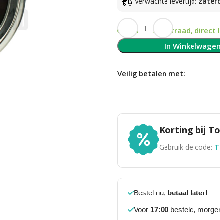
Verwachte levertijd:
zater
Op voorraad, direct 
In Winkelwage
Veilig betalen met:
Korting bij 
Gebruik de code:
T
Bestel nu,
betaal later!
Voor
17:00
besteld, morgen