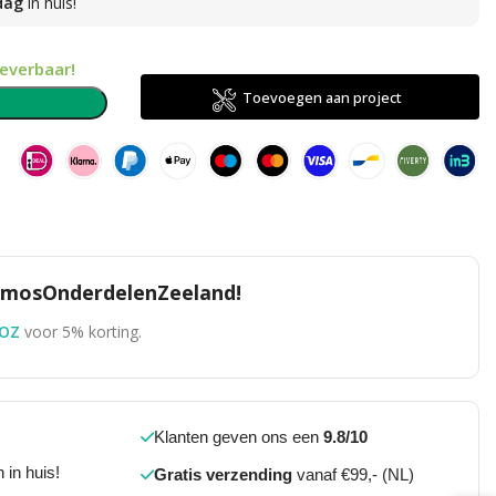
dag
in huis!
leverbaar!
Toevoegen aan project
n
TomosOnderdelenZeeland!
OZ
voor 5% korting.
Klanten geven ons een
9.8/10
 in huis!
Gratis verzending
vanaf €99,- (NL)