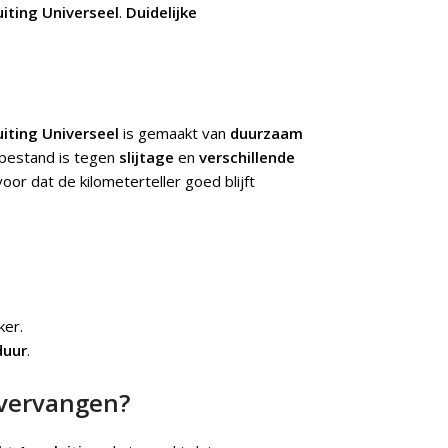
iting Universeel
.
Duidelijke
iting Universeel
is gemaakt van
duurzaam
bestand is tegen
slijtage
en
verschillende
oor dat de kilometerteller goed blijft
ker.
duur
.
 vervangen?