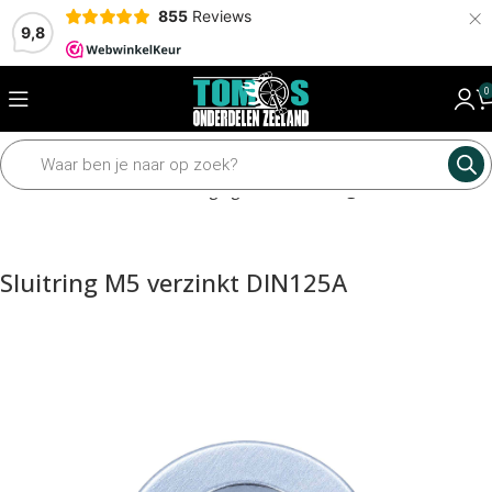
×
855
Reviews
9,8
0
Home
Framedelen
Bevestiging materiaal
Ringen
Sluitring M5 verzinkt DIN125A