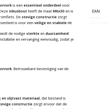
orvork
is een
essentieel onderdeel
voor
 Deze
inbusbout
heeft de maat
M6x30
en is
EAN
romfiets. De
stevige constructie
zorgt
sentieel is voor een
veilige en stabiele rit
.
biedt de nodige
sterkte
en
duurzamheid
nstallatie en vervanging eenvoudig, zodat je
orvork
.
Betrouwbare bevestiging van de
 en slijtvast materiaal
, dat bestand is
tevige constructie
zorgt ervoor dat de