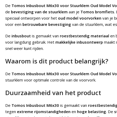
De
Tomos Inbusbout M6x30 voor Stuurklem Oud Model Vo
de
bevestiging van de stuurklem
aan je
Tomos bromfiets
.
speciaal ontworpen voor het
oud model voorvorken
van je b
voor een
betrouwbare bevestiging
van de stuurklem, wat es
De
inbusbout
is gemaakt van
roestbestendig materiaal
en 
voor langdurig gebruik. Het
makkelijke inbusontwerp
maakt i
snel weer kunt rijden.
Waarom is dit product belangrijk?
De
Tomos Inbusbout M6x30 voor Stuurklem Oud Model Vo
stuurklem voor optimale controle van de voorvork.
Duurzaamheid van het product
De
Tomos Inbusbout M6x30
is gemaakt van
roestbestendig
tegen
extreme rijomstandigheden
en
hoge belasting
. De
s