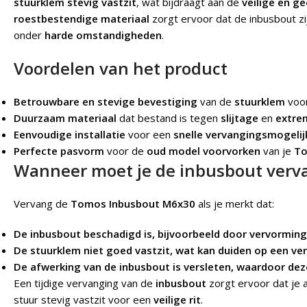
stuurklem stevig vastzit
, wat bijdraagt aan de
veilige en g
roestbestendige materiaal
zorgt ervoor dat de inbusbout z
onder
harde omstandigheden
.
Voordelen van het product
Betrouwbare en stevige bevestiging
van de
stuurklem
voo
Duurzaam materiaal
dat bestand is tegen
slijtage
en
extre
Eenvoudige installatie
voor een
snelle vervangingsmogelij
Perfecte pasvorm
voor de
oud model voorvorken
van je
To
Wanneer moet je de inbusbout verv
Vervang de
Tomos Inbusbout M6x30
als je merkt dat:
De inbusbout beschadigd is, bijvoorbeeld door vervorming
De stuurklem niet goed vastzit, wat kan duiden op een ve
De afwerking van de inbusbout is versleten, waardoor dez
Een tijdige vervanging van de
inbusbout
zorgt ervoor dat je a
stuur stevig vastzit voor een
veilige rit
.