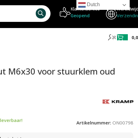
Dutch
Klantenservice
Wereldwij
Verzendi
Geopend
0,
t M6x30 voor stuurklem oud
leverbaar!
Artikelnummer:
ON00798