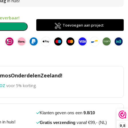
dag
in huis!
leverbaar!
Toevoegen aan project
n
TomosOnderdelenZeeland!
OZ
voor 5% korting.
Klanten geven ons een
9.8/10
 in huis!
Gratis verzending
vanaf €99,- (NL)
9,8