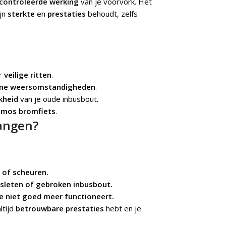
econtroleerde werking
van je voorvork. Het
ijn
sterkte
en
prestaties
behoudt, zelfs
r
veilige ritten
.
me weersomstandigheden
.
kheid
van je oude inbusbout.
mos bromfiets
.
angen?
 of scheuren.
rsleten of gebroken inbusbout.
e niet goed meer functioneert.
ltijd
betrouwbare prestaties
hebt en je