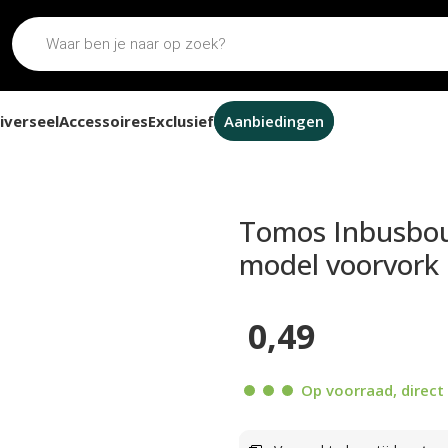
iverseel
Accessoires
Exclusief
Aanbiedingen
busbout M6x30 voor stuurklem oud model voorvork
Tomos Inbusbou
model voorvork
0,49
Op voorraad, direct 