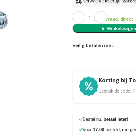
Verwachte levertijd:
zater
Op voorraad, direct 
In Winkelwage
Veilig betalen met:
Korting bij 
Gebruik de code:
T
Bestel nu,
betaal later!
Voor
17:00
besteld, morgen