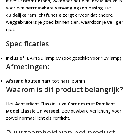
meeste
bromfietsen
, waardoor het een
ideale keuze
is
voor een
betrouwbare vervangingsoplossing
. De
duidelijke remlichtfunctie
zorgt ervoor dat andere
weggebruikers je goed kunnen zien, waardoor je
veiliger
rijdt.
Specificaties:
Inclusief:
BAY15D lamp 6v (ook geschikt voor 12v lamp)
Afmetingen:
Afstand bouten hart tot hart:
63mm
Waarom is dit product belangrijk?
Het
Achterlicht Classic Luxe Chroom met Remlicht
Model Classic Universeel
.
Betrouwbare verlichting voor
zowel normaal licht als remlicht.
Duurzaamheid van het product