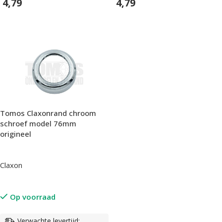
4,79
4,79
In Winkelwagen
In Winkelwagen
Tomos Claxonrand chroom
schroef model 76mm
origineel
Claxon
Op voorraad
Verwachte levertijd: