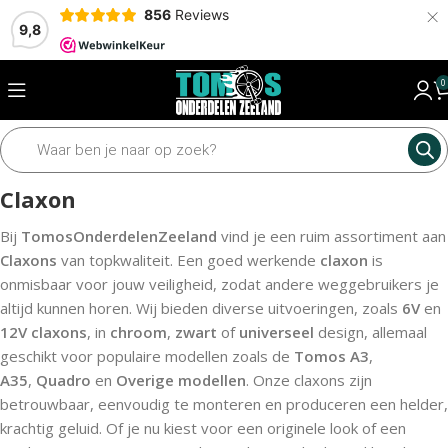
×
856
Reviews
9,8
0
Home
Elektrisch
Claxon
Claxon
Bij
TomosOnderdelenZeeland
vind je een ruim assortiment aan
Claxons
van topkwaliteit. Een goed werkende
claxon
is
onmisbaar voor jouw veiligheid, zodat andere weggebruikers je
altijd kunnen horen. Wij bieden diverse uitvoeringen, zoals
6V
en
12V claxons
, in
chroom
,
zwart
of
universeel
design, allemaal
geschikt voor populaire modellen zoals de
Tomos A3
,
A35
,
Quadro
en
Overige modellen
. Onze claxons zijn
betrouwbaar, eenvoudig te monteren en produceren een helder,
krachtig geluid. Of je nu kiest voor een originele look of een