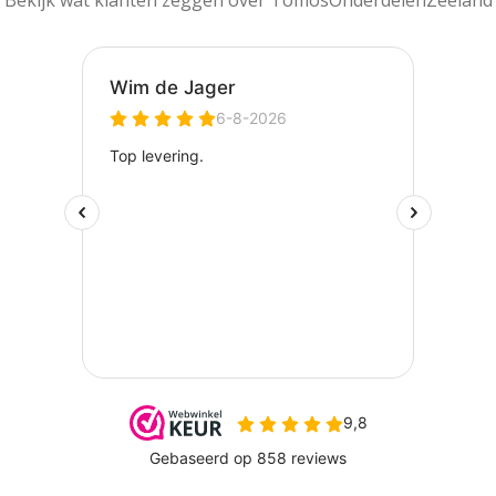
Bekijk wat klanten zeggen over TomosOnderdelenZeeland