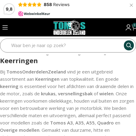
×
858
Reviews
9,8
0
Home
Motordelen
Lagers en keerringen
Keerringen
Keerringen
Bij
TomosOnderdelenZeeland
vind je een uitgebreid
assortiment aan
Keerringen
van topkwaliteit. Een goede
keerring
is essentieel voor het afdichten van draaiende delen in
de motor, zoals de
krukas
,
versnellingsbak
of
wielen
. Onze
keerringen voorkomen olielekkage, houden vuil buiten en zorgen
voor een betrouwbare werking van je motorblok. We bieden
verschillende maten en uitvoeringen, allemaal perfect passend
voor modellen zoals de
Tomos A3
,
A35
,
A55
,
Quadro
en
Overige modellen
. Gemaakt van duurzame, hitte en