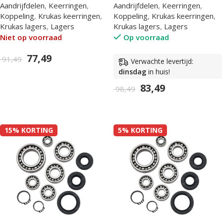
Aandrijfdelen
,
Keerringen
,
Aandrijfdelen
,
Keerringen
,
Koppeling
,
Krukas keerringen
,
Koppeling
,
Krukas keerringen
,
Krukas lagers
,
Lagers
Krukas lagers
,
Lagers
Niet op voorraad
Op voorraad
77,49
91,49
Verwachte levertijd:
dinsdag
in huis!
In Winkelwagen
83,49
98,49
In Winkelwagen
15% KORTING
5% KORTING