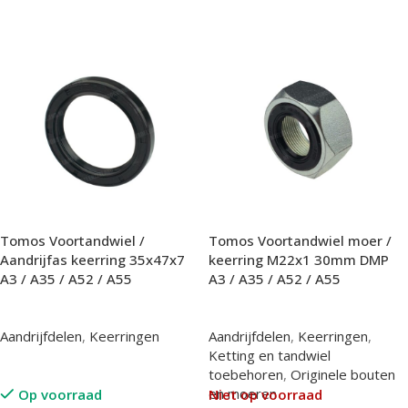
In Winkelwagen
Tomos Voortandwiel /
Tomos Voortandwiel moer /
Aandrijfas keerring 35x47x7
keerring M22x1 30mm DMP
A3 / A35 / A52 / A55
A3 / A35 / A52 / A55
Aandrijfdelen
,
Keerringen
Aandrijfdelen
,
Keerringen
,
Ketting en tandwiel
toebehoren
,
Originele bouten
en moeren
Op voorraad
Niet op voorraad