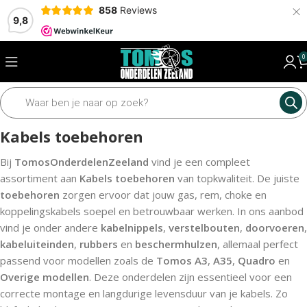
×
858
Reviews
9,8
0
Home
Framedelen
Kabels
Kabels toebehoren
Kabels toebehoren
Bij
TomosOnderdelenZeeland
vind je een compleet
assortiment aan
Kabels toebehoren
van topkwaliteit. De juiste
toebehoren
zorgen ervoor dat jouw gas, rem, choke en
koppelingskabels soepel en betrouwbaar werken. In ons aanbod
vind je onder andere
kabelnippels
,
verstelbouten
,
doorvoeren
,
kabeluiteinden
,
rubbers
en
beschermhulzen
, allemaal perfect
passend voor modellen zoals de
Tomos A3
,
A35
,
Quadro
en
Overige modellen
. Deze onderdelen zijn essentieel voor een
correcte montage en langdurige levensduur van je kabels. Zo