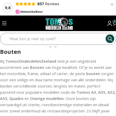
×
857
Reviews
9,8
0
Home
Framedelen
Bevestiging materiaal
Bouten
Bouten
Bij
TomosOnderdelenZeeland
vind je een uitgebreid
assortiment aan
Bouten
van hoge kwaliteit. Of je nu werkt aan
het motorblok, frame, uitlaat of carter, de juiste
bouten
zorgen
voor een veilige en duurzame montage van alle onderdelen. Wij
bieden verschillende soorten, lengtes en maten, perfect
passend voor populaire modellen zoals de
Tomos A3
,
A35
,
A52,
A55,
Quadro
en
Overige modellen
. Onze bouten zijn
vervaardigd uit sterke, roestbestendige materialen en ideaal
voor zowel onderhoud als restauratieprojecten. Zo blijft jouw