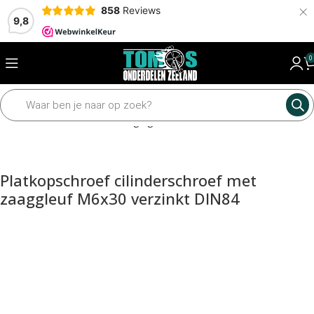
×
858
Reviews
9,8
0
Home
Framedelen
Bevestiging materiaal
Bouten
Platkopschroef cilinderschroef met
zaaggleuf M6x30 verzinkt DIN84