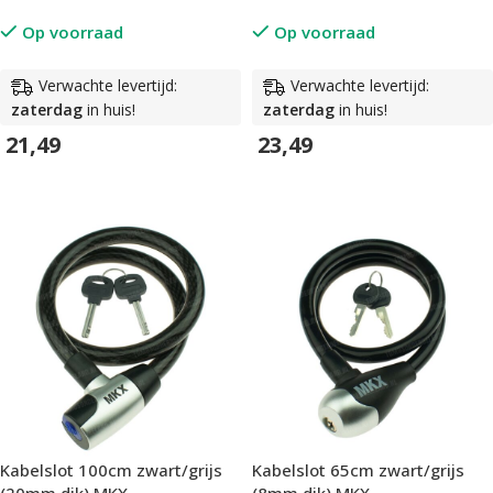
Op voorraad
Op voorraad
Verwachte levertijd:
Verwachte levertijd:
zaterdag
in huis!
zaterdag
in huis!
21,49
23,49
In Winkelwagen
In Winkelwagen
Kabelslot 100cm zwart/grijs
Kabelslot 65cm zwart/grijs
(20mm dik) MKX
(8mm dik) MKX