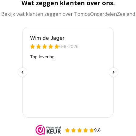
Wat zeggen klanten over ons.
Bekijk wat klanten zeggen over TomosOnderdelenZeeland