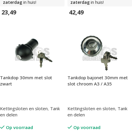
zaterdag
in huis!
zaterdag
in huis!
23,49
42,49
In Winkelwagen
In Winkelwagen
Tankdop 30mm met slot
Tankdop bajonet 30mm met
zwart
slot chroom A3 / A35
Kettingsloten en sloten
,
Tank
Kettingsloten en sloten
,
Tank
en delen
en delen
Op voorraad
Op voorraad