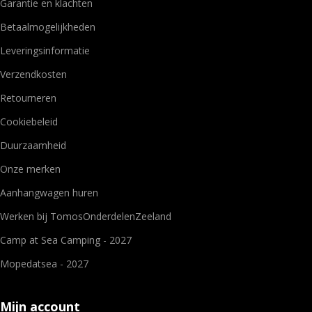
Garantie en klachten
Betaalmogelijkheden
Leveringsinformatie
Verzendkosten
Retourneren
Cookiebeleid
Duurzaamheid
Onze merken
Aanhangwagen huren
Werken bij TomosOnderdelenZeeland
Camp at Sea Camping - 2027
Mopedatsea - 2027
Mijn account