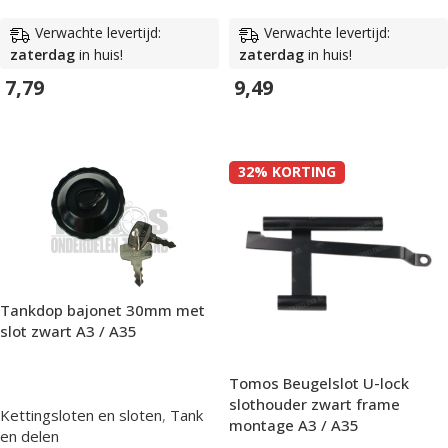
Verwachte levertijd:
Verwachte levertijd:
zaterdag
in huis!
zaterdag
in huis!
7,79
9,49
In Winkelwagen
In Winkelwagen
32% KORTING
Tankdop bajonet 30mm met
slot zwart A3 / A35
Tomos Beugelslot U-lock
slothouder zwart frame
Kettingsloten en sloten
,
Tank
montage A3 / A35
en delen