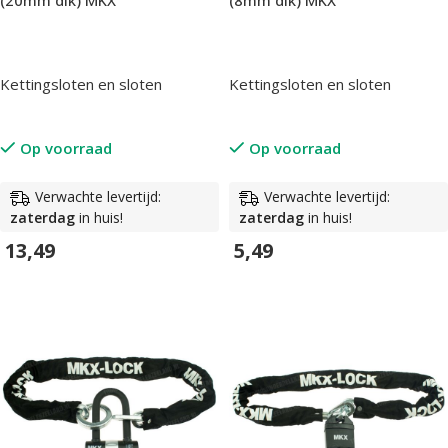
Kettingsloten en sloten
Kettingsloten en sloten
Op voorraad
Op voorraad
Verwachte levertijd:
Verwachte levertijd:
zaterdag
in huis!
zaterdag
in huis!
13,49
5,49
In Winkelwagen
In Winkelwagen