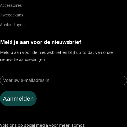
Accessoires
Tweedekans
Aanbiedingen
Meld je aan voor de nieuwsbrief
Meld u aan voor de nieuwsbrief en blijf up to dat van onze
nieuwste aanbiedingen!
Aanmelden
Volg ons op social media voor meer Tomos!