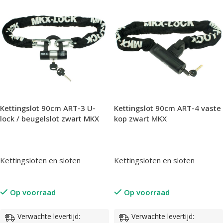
Kettingslot 90cm ART-3 U-
Kettingslot 90cm ART-4 vaste
lock / beugelslot zwart MKX
kop zwart MKX
Kettingsloten en sloten
Kettingsloten en sloten
Op voorraad
Op voorraad
Verwachte levertijd:
Verwachte levertijd: