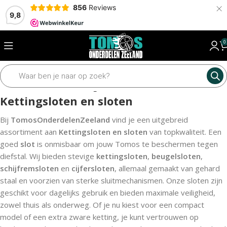
×
856
Reviews
9,8
0
Home
Accessoires
Kettingsloten en sloten
Kettingsloten en sloten
Bij
TomosOnderdelenZeeland
vind je een uitgebreid
assortiment aan
Kettingsloten en sloten
van topkwaliteit. Een
goed
slot
is onmisbaar om jouw Tomos te beschermen tegen
diefstal. Wij bieden stevige
kettingsloten
,
beugelsloten
,
schijfremsloten
en
cijfersloten
, allemaal gemaakt van gehard
staal en voorzien van sterke sluitmechanismen. Onze sloten zijn
geschikt voor dagelijks gebruik en bieden maximale veiligheid,
zowel thuis als onderweg. Of je nu kiest voor een compact
model of een extra zware ketting, je kunt vertrouwen op