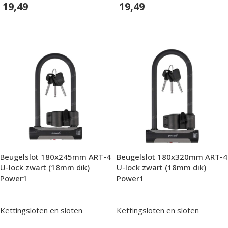
19,49
19,49
In Winkelwagen
In Winkelwagen
Beugelslot 180x245mm ART-4
Beugelslot 180x320mm ART-4
U-lock zwart (18mm dik)
U-lock zwart (18mm dik)
Power1
Power1
Kettingsloten en sloten
Kettingsloten en sloten