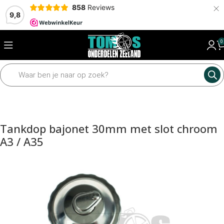
×
858
Reviews
9,8
0
Home
Framedelen
Diverse framedelen
Tank en delen
Tankdop bajonet 30mm met slot chroom
A3 / A35