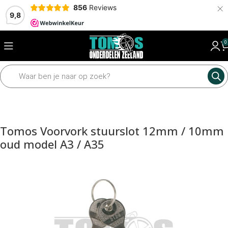
×
856
Reviews
9,8
0
Home
Framedelen
Voorvork
Voorvork toebehoren
Tomos Voorvork stuurslot 12mm / 10mm
oud model A3 / A35