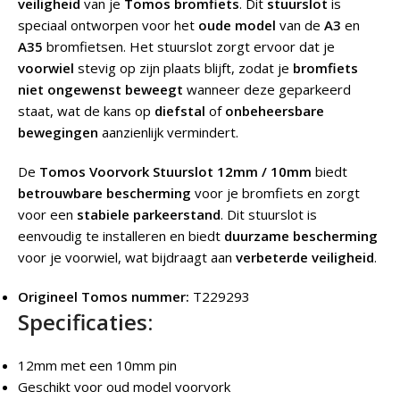
veiligheid
van je
Tomos bromfiets
. Dit
stuurslot
is
speciaal ontworpen voor het
oude model
van de
A3
en
A35
bromfietsen. Het stuurslot zorgt ervoor dat je
voorwiel
stevig op zijn plaats blijft, zodat je
bromfiets
niet ongewenst beweegt
wanneer deze geparkeerd
staat, wat de kans op
diefstal
of
onbeheersbare
bewegingen
aanzienlijk vermindert.
De
Tomos Voorvork Stuurslot 12mm / 10mm
biedt
betrouwbare bescherming
voor je bromfiets en zorgt
voor een
stabiele parkeerstand
. Dit stuurslot is
eenvoudig te installeren en biedt
duurzame bescherming
voor je voorwiel, wat bijdraagt aan
verbeterde veiligheid
.
Origineel Tomos nummer:
T229293
Specificaties:
12mm met een 10mm pin
Geschikt voor oud model voorvork