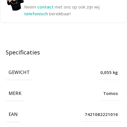
Neem
contact
met ons op ook zijn wij
telefonisch
bereikbaar!
Specificaties
GEWICHT
0,055 kg
MERK
Tomos
EAN
7421082221016