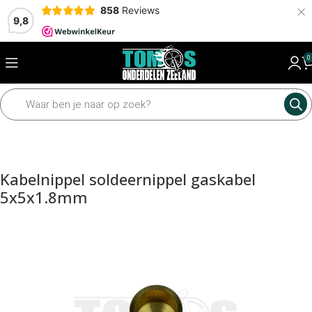
×
858
Reviews
9,8
0
Home
Framedelen
Kabels
Kabels toebehoren
Kabelnippel soldeernippel gaskabel
5x5x1.8mm