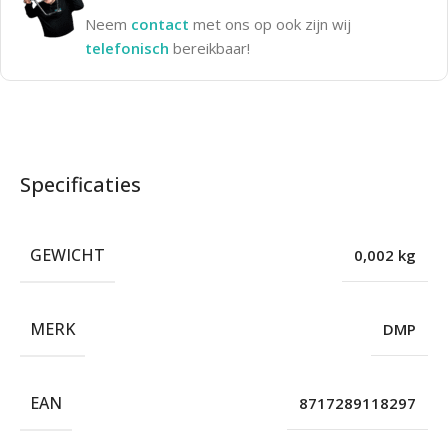
Neem
contact
met ons op ook zijn wij
telefonisch
bereikbaar!
Specificaties
GEWICHT
0,002 kg
MERK
DMP
EAN
8717289118297