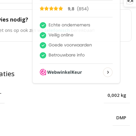
9,8
ies nodig?
t ons op ook zijn wij
telefonisch
bereikbaar!
aties
T
0,002 kg
DMP