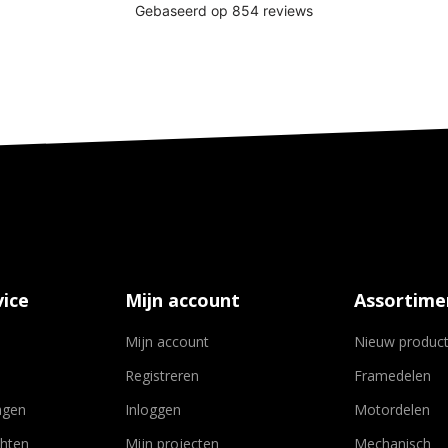
ice
Mijn account
Assortime
Mijn account
Nieuw produc
Registreren
Framedelen
agen
Inloggen
Motordelen
chten
Mijn projecten
Mechanisch