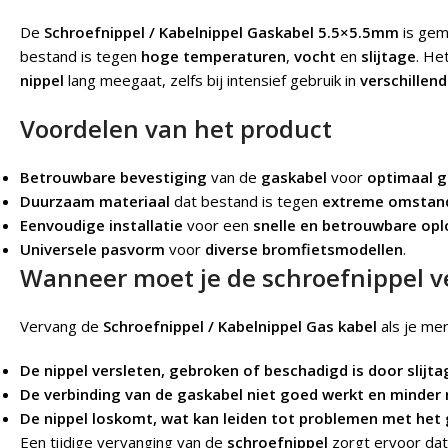
De
Schroefnippel / Kabelnippel Gaskabel 5.5×5.5mm
is gem
bestand is tegen
hoge temperaturen
,
vocht
en
slijtage
. He
nippel
lang meegaat, zelfs bij intensief gebruik in
verschille
Voordelen van het product
Betrouwbare bevestiging
van de
gaskabel
voor
optimaal 
Duurzaam materiaal
dat bestand is tegen
extreme omstan
Eenvoudige installatie
voor een
snelle en betrouwbare opl
Universele pasvorm
voor
diverse bromfietsmodellen
.
Wanneer moet je de schroefnippel 
Vervang de
Schroefnippel / Kabelnippel Gas kabel
als je mer
De nippel versleten, gebroken of beschadigd is door slijta
De verbinding van de gaskabel niet goed werkt en minder r
De nippel loskomt, wat kan leiden tot problemen met he
Een tijdige vervanging van de
schroefnippel
zorgt ervoor dat