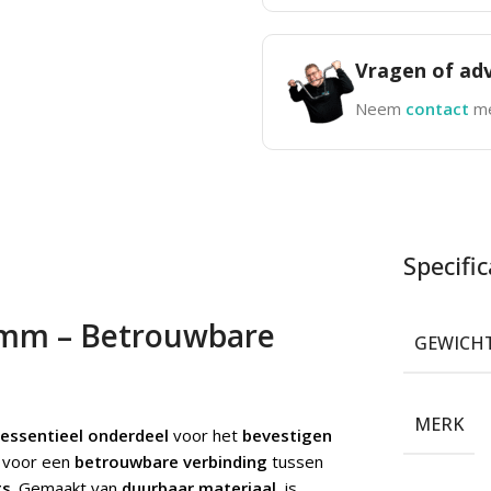
Vragen of adv
Neem
contact
me
Specific
.5mm – Betrouwbare
GEWICH
MERK
essentieel onderdeel
voor het
bevestigen
 voor een
betrouwbare verbinding
tussen
ts
. Gemaakt van
duurbaar materiaal
, is