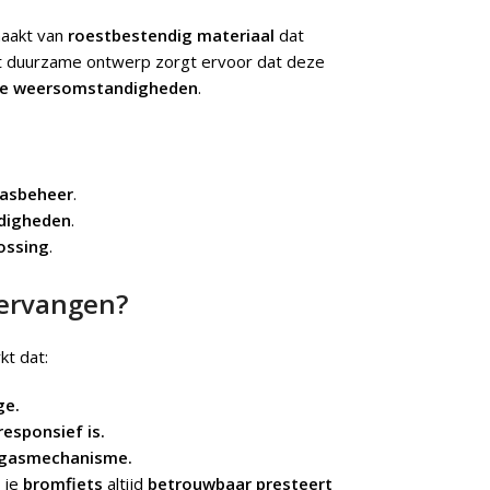
aakt van
roestbestendig materiaal
dat
t duurzame ontwerp zorgt ervoor dat deze
nde weersomstandigheden
.
gasbeheer
.
digheden
.
ossing
.
vervangen?
kt dat:
ge.
esponsief is.
t gasmechanisme.
 je
bromfiets
altijd
betrouwbaar presteert