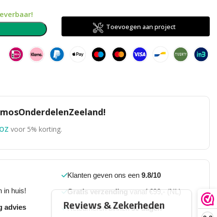
leverbaar!
Toevoegen aan project
n
TomosOnderdelenZeeland!
OZ
voor 5% korting.
Klanten geven ons een
9.8/10
 in huis!
Gratis verzending
vanaf €99,- (NL)
g advies
Retourneren binnen
30 dagen