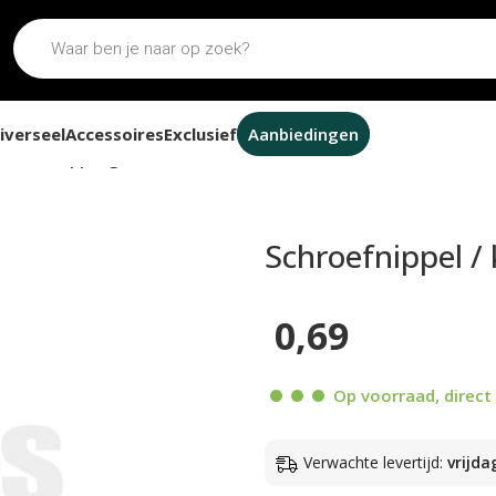
iverseel
Accessoires
Exclusief
Aanbiedingen
 / kabelnippel gaskabel 5.5×5.5mm
Schroefnippel /
0,69
Op voorraad, direct 
Verwachte levertijd:
vrijda