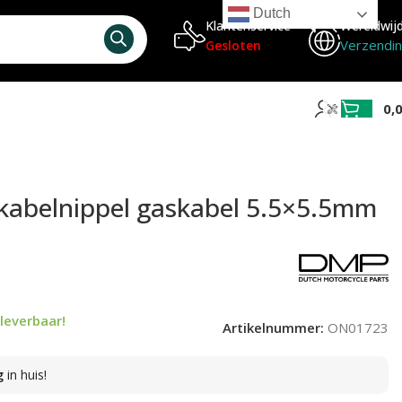
Dutch
Klantenservice
Wereldwij
Verzendi
Gesloten
0,
 kabelnippel gaskabel 5.5×5.5mm
leverbaar!
Artikelnummer:
ON01723
g
in huis!