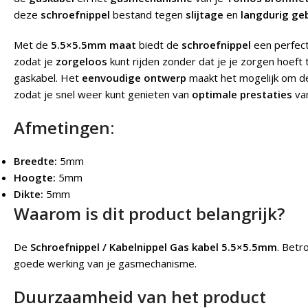
deze
schroefnippel
bestand tegen
slijtage
en
langdurig ge
Met de
5.5×5.5mm maat
biedt de
schroefnippel
een perfec
zodat je
zorgeloos
kunt rijden zonder dat je je zorgen hoef
gaskabel. Het
eenvoudige ontwerp
maakt het mogelijk om 
zodat je snel weer kunt genieten van
optimale prestaties
van
Afmetingen:
Breedte:
5mm
Hoogte:
5mm
Dikte:
5mm
Waarom is dit product belangrijk?
De
Schroefnippel / Kabelnippel Gas kabel 5.5×5.5mm
.
Betro
goede werking van je gasmechanisme.
Duurzaamheid van het product