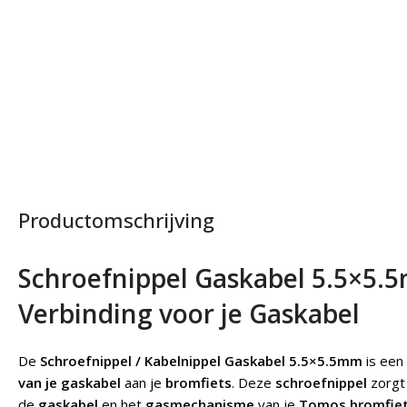
Productomschrijving
Schroefnippel Gaskabel 5.5×5
Verbinding voor je Gaskabel
De
Schroefnippel / Kabelnippel Gaskabel 5.5×5.5mm
is een
van je gaskabel
aan je
bromfiets
. Deze
schroefnippel
zorgt
de
gaskabel
en het
gasmechanisme
van je
Tomos bromfie