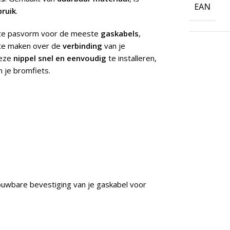
EAN
bruik
.
te pasvorm voor de meeste
gaskabels
,
t te maken over de
verbinding
van je
deze
nippel snel en eenvoudig
te installeren,
 je bromfiets.
uwbare bevestiging van je gaskabel voor