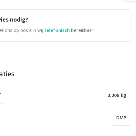
ies nodig?
t ons op ook zijn wij
telefonisch
bereikbaar!
aties
T
0,008 kg
DMP