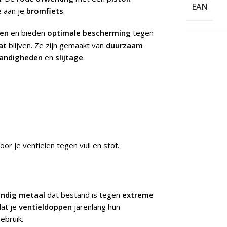
EAN
 aan je
bromfiets
.
sen
en bieden
optimale bescherming
tegen
at
blijven. Ze zijn gemaakt van
duurzaam
andigheden
en
slijtage
.
r je ventielen tegen vuil en stof.
ndig metaal
dat bestand is tegen
extreme
dat je
ventieldoppen
jarenlang hun
ebruik.