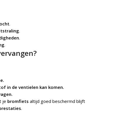
ocht
.
tstraling
.
digheden
.
ng
.
vervangen?
e.
of in de ventielen kan komen.
vagen.
t je
bromfiets
altijd goed beschermd blijft
prestaties
.