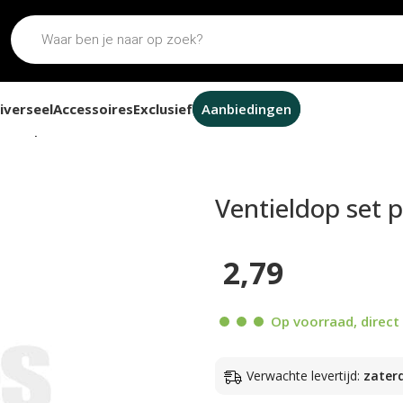
iverseel
Accessoires
Exclusief
Aanbiedingen
p set piston rood
Ventieldop set 
2,79
Op voorraad, direct 
Verwachte levertijd:
zater