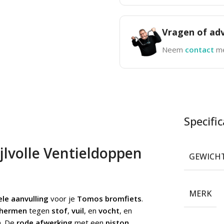
Vragen of adv
Neem
contact
me
Specific
ijlvolle Ventieldoppen
GEWICH
MERK
ele aanvulling
voor je
Tomos bromfiets
.
chermen
tegen
stof
,
vuil
, en
vocht
, en
n. De
rode afwerking
met een
piston