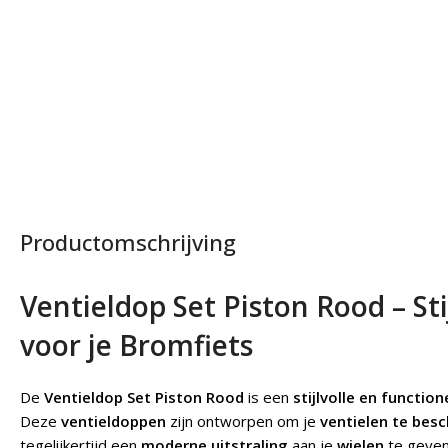
Productomschrijving
Ventieldop Set Piston Rood – St
voor je Bromfiets
De
Ventieldop Set Piston Rood
is een
stijlvolle en function
Deze
ventieldoppen
zijn ontworpen om je
ventielen te bes
tegelijkertijd een
moderne uitstraling
aan je
wielen
te geve