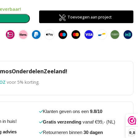
leverbaar!
Toevoegen aan project
n
TomosOnderdelenZeeland!
OZ
voor 5% korting.
Klanten geven ons een
9.8/10
 in huis!
Gratis verzending
vanaf €99,- (NL)
g advies
Retourneren binnen
30 dagen
9,8