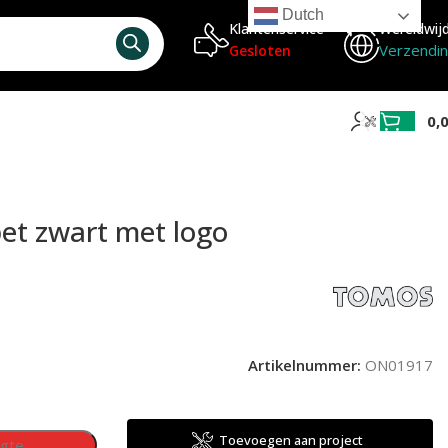
Dutch
Klantenservice
Wereldwij
Verzendi
Gesloten
0,
et zwart met logo
Artikelnummer:
ON01917
Toevoegen aan project