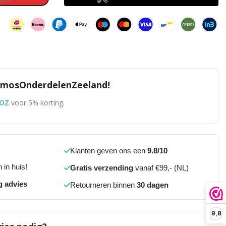
TomosOnderdelenZeeland!
OZ
voor 5% korting.
Klanten geven ons een
9.8/10
 in huis!
Gratis verzending
vanaf €99,- (NL)
g advies
Retourneren binnen
30 dagen
9,8