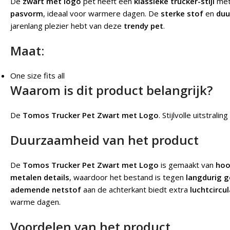
De
zwart met logo
pet heeft een
klassieke trucker-stijl
met
pasvorm
, ideaal voor warmere dagen. De
sterke stof
en
duu
jarenlang plezier hebt van deze
trendy pet
.
Maat:
One size fits all
Waarom is dit product belangrijk?
De
Tomos Trucker Pet Zwart met Logo
.
Stijlvolle uitstrali
Duurzaamheid van het product
De
Tomos Trucker Pet Zwart met Logo
is gemaakt van
hoo
metalen details
, waardoor het bestand is tegen
langdurig g
ademende netstof
aan de achterkant biedt extra
luchtcircul
warme dagen.
Voordelen van het product