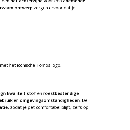
 een
net achterzijde
voor een
ademende
rzaam ontwerp
zorgen ervoor dat je
ng met het iconische Tomos logo.
gn kwaliteit stof
en
roestbestendige
ebruik
en
omgevingsomstandigheden
. De
atie
, zodat je pet comfortabel blijft, zelfs op