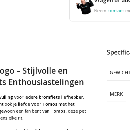
Vragen of adv
Neem
contact
me
Specific
o – Stijlvolle en
GEWICH
ts Enthousiastelingen
MERK
ulling
voor iedere
bromfiets liefhebber
.
nt ook je
liefde voor Tomos
met het
 of gewoon een fan bent van
Tomos
, deze pet
ens elke rit.