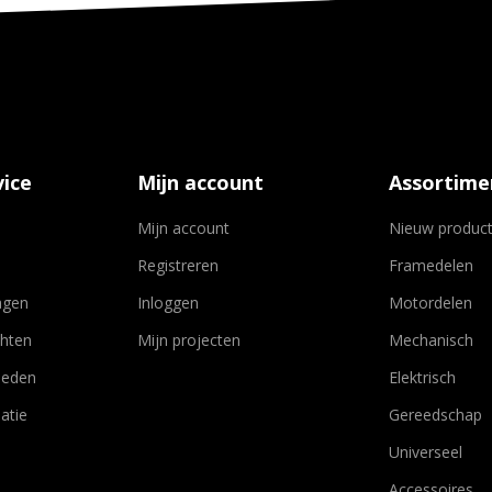
ice
Mijn account
Assortime
Mijn account
Nieuw produc
Registreren
Framedelen
agen
Inloggen
Motordelen
chten
Mijn projecten
Mechanisch
heden
Elektrisch
atie
Gereedschap
Universeel
Accessoires