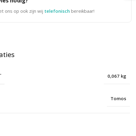
ies nodig?
t ons op ook zijn wij
telefonisch
bereikbaar!
aties
T
0,067 kg
Tomos