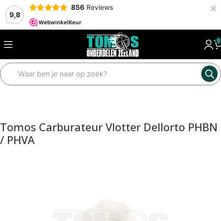
×
856
Reviews
9,8
0
Home
Motordelen
Carburateur
Dellorto PHVA onderdelen
Tomos Carburateur Vlotter Dellorto PHBN
/ PHVA