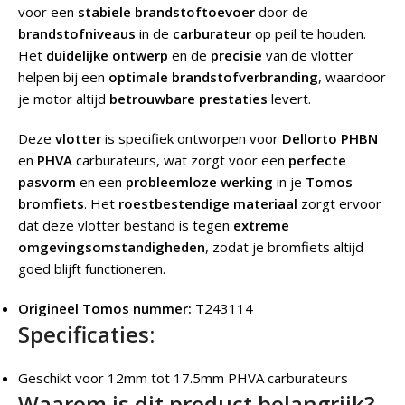
voor een
stabiele brandstoftoevoer
door de
brandstofniveaus
in de
carburateur
op peil te houden.
Het
duidelijke ontwerp
en de
precisie
van de vlotter
helpen bij een
optimale brandstofverbranding
, waardoor
je motor altijd
betrouwbare prestaties
levert.
Deze
vlotter
is specifiek ontworpen voor
Dellorto PHBN
en
PHVA
carburateurs, wat zorgt voor een
perfecte
pasvorm
en een
probleemloze werking
in je
Tomos
bromfiets
. Het
roestbestendige materiaal
zorgt ervoor
dat deze vlotter bestand is tegen
extreme
omgevingsomstandigheden
, zodat je bromfiets altijd
goed blijft functioneren.
Origineel Tomos nummer:
T243114
Specificaties:
Geschikt voor 12mm tot 17.5mm PHVA carburateurs
Waarom is dit product belangrijk?