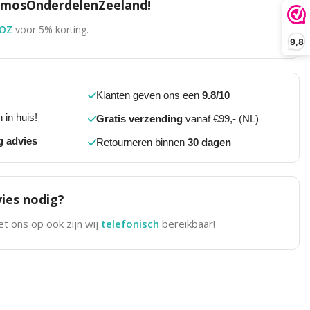
TomosOnderdelenZeeland!
OZ
voor 5% korting.
9,8
Klanten geven ons een
9.8/10
 in huis!
Gratis verzending
vanaf €99,- (NL)
g advies
Retourneren binnen
30 dagen
ies nodig?
t ons op ook zijn wij
telefonisch
bereikbaar!