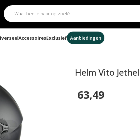
iverseel
Accessoires
Exclusief
Aanbiedingen
mat zwart/zwart
Helm Vito Jeth
63,49