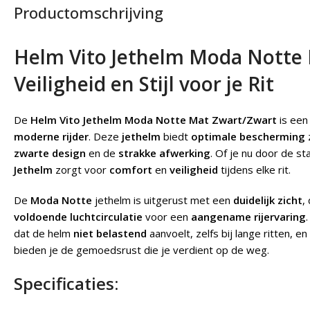
Productomschrijving
Helm Vito Jethelm Moda Notte 
Veiligheid en Stijl voor je Rit
De
Helm Vito Jethelm Moda Notte Mat Zwart/Zwart
is ee
moderne rijder
. Deze
jethelm
biedt
optimale bescherming
z
zwarte design
en de
strakke afwerking
. Of je nu door de st
Jethelm
zorgt voor
comfort
en
veiligheid
tijdens elke rit.
De
Moda Notte
jethelm is uitgerust met een
duidelijk zicht
,
voldoende luchtcirculatie
voor een
aangename rijervaring
dat de helm
niet belastend
aanvoelt, zelfs bij lange ritten, e
bieden je de gemoedsrust die je verdient op de weg.
Specificaties: