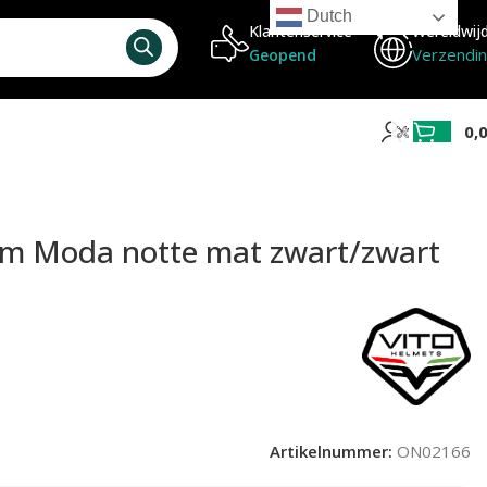
Dutch
Klantenservice
Wereldwij
Verzendi
Geopend
0,
elm Moda notte mat zwart/zwart
Artikelnummer:
ON02166