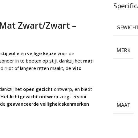
Specific
Mat Zwart/Zwart –
GEWICH
MERK
n
stijlvolle
en
veilige keuze
voor de
onder in te boeten op stijl, dankzij het
mat
ad rijdt of langere ritten maakt, de
Vito
 dankzij het
open gezicht
ontwerp, en biedt
. Het
lichtgewicht ontwerp
zorgt ervoor
n de
geavanceerde veiligheidskenmerken
MAAT