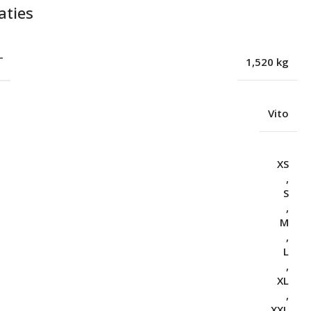
aties
T
1,520 kg
Vito
XS
,
S
,
M
,
L
,
XL
,
XXL