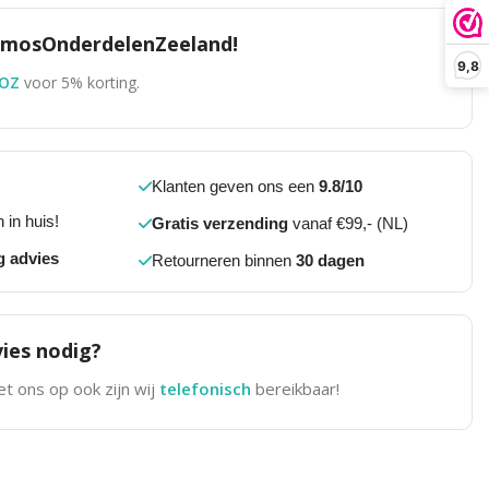
TomosOnderdelenZeeland!
9,8
OZ
voor 5% korting.
Klanten geven ons een
9.8/10
 in huis!
Gratis verzending
vanaf €99,- (NL)
g advies
Retourneren binnen
30 dagen
ies nodig?
t ons op ook zijn wij
telefonisch
bereikbaar!