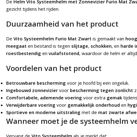
De
Helm Vito Systeemhelm met Zonnevizier Furio Mat Zw
gezicht tijdens het rijden.
Duurzaamheid van het product
De
Vito Systeemhelm Furio Mat Zwart
is gemaakt van
hoog
meegaat
en bestand is tegen
slijtage
,
schokken
, en
harde 
roestbestendig
en
vuilafstotend
, waardoor de helm er altij
Voordelen van het product
Betrouwbare bescherming
voor je hoofd bij een ongeluk.
Ingebouwd zonnevizier
voor
bescherming tegen zonlicht
z
Comfortabele, ademende voering
voor extra
gemak
tijdens
Verwijderbare voering
voor
gemakkelijk onderhoud
en
hyg
Sportieve en moderne uitstraling
met de
mat zwarte afwe
Wanneer moet je de systeemhelm v
Vervang de
Vito Systeemhelm
als je merkt dat: