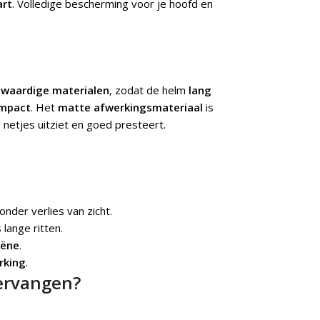
art
. Volledige bescherming voor je hoofd en
waardige materialen
, zodat de helm
lang
impact
. Het
matte afwerkingsmateriaal
is
d netjes uitziet en goed presteert.
onder verlies van zicht.
 lange ritten.
iëne
.
rking
.
ervangen?