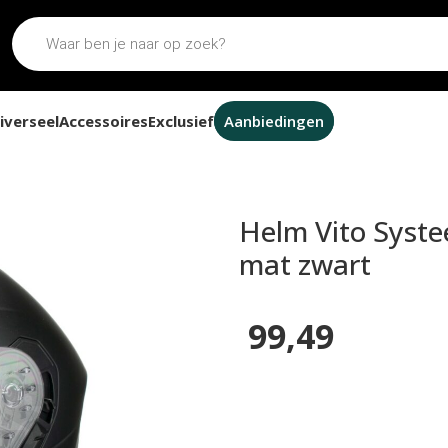
iverseel
Accessoires
Exclusief
Aanbiedingen
nevizier Furio mat zwart
Helm Vito Syste
mat zwart
99,49