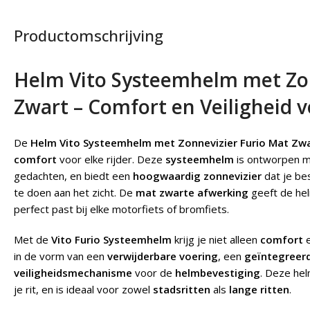
Productomschrijving
Helm Vito Systeemhelm met Zon
Zwart – Comfort en Veiligheid vo
De
Helm Vito Systeemhelm met Zonnevizier Furio Mat Zw
comfort
voor elke rijder. Deze
systeemhelm
is ontworpen 
gedachten, en biedt een
hoogwaardig zonnevizier
dat je b
te doen aan het zicht. De
mat zwarte afwerking
geeft de he
perfect past bij elke motorfiets of bromfiets.
Met de
Vito Furio Systeemhelm
krijg je niet alleen
comfort
in de vorm van een
verwijderbare voering
, een
geïntegreerd
veiligheidsmechanisme
voor de
helmbevestiging
. Deze he
je rit, en is ideaal voor zowel
stadsritten
als
lange ritten
.