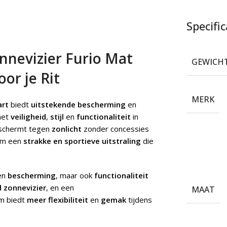
Specific
nevizier Furio Mat
GEWICH
or je Rit
MERK
art
biedt
uitstekende bescherming
en
met
veiligheid
,
stijl
en
functionaliteit
in
eschermt tegen
zonlicht
zonder concessies
lm een
strakke en sportieve uitstraling
die
en
bescherming
, maar ook
functionaliteit
 zonnevizier
, en een
MAAT
lm biedt
meer flexibiliteit
en
gemak
tijdens