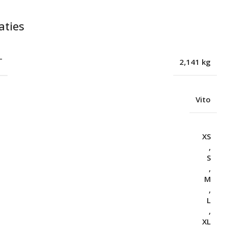
aties
T
2,141 kg
Vito
XS
,
S
,
M
,
L
,
XL