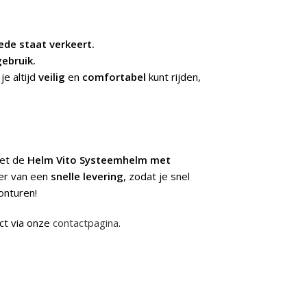
ede staat verkeert.
gebruik.
je altijd
veilig
en
comfortabel
kunt rijden,
met de
Helm Vito Systeemhelm met
eer van een
snelle levering
, zodat je snel
onturen!
ct via onze
contactpagina
.