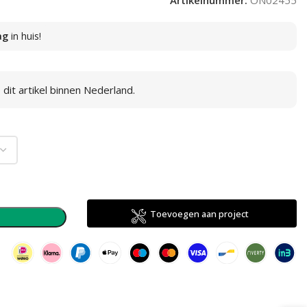
Artikelnummer:
ON02455
ag
in huis!
dit artikel binnen Nederland.
Toevoegen aan project
n