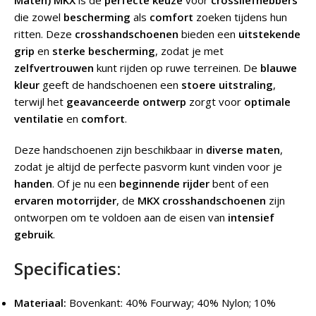
Maten) MKX
is de
perfecte keuze
voor
crossliefhebbers
die zowel
bescherming
als
comfort
zoeken tijdens hun
ritten. Deze
crosshandschoenen
bieden een
uitstekende
grip
en
sterke bescherming
, zodat je met
zelfvertrouwen
kunt rijden op ruwe terreinen. De
blauwe
kleur
geeft de handschoenen een
stoere uitstraling
,
terwijl het
geavanceerde ontwerp
zorgt voor
optimale
ventilatie
en
comfort
.
Deze handschoenen zijn beschikbaar in
diverse maten
,
zodat je altijd de perfecte pasvorm kunt vinden voor je
handen
. Of je nu een
beginnende rijder
bent of een
ervaren motorrijder
, de
MKX crosshandschoenen
zijn
ontworpen om te voldoen aan de eisen van
intensief
gebruik
.
Specificaties:
Materiaal:
Bovenkant: 40% Fourway; 40% Nylon; 10%