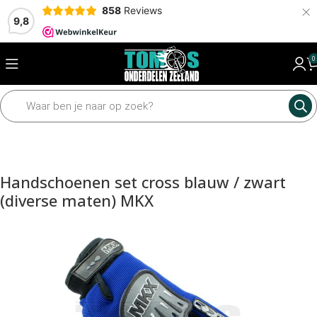
×
858
Reviews
9,8
0
Home
Accessoires
Handschoenen
Handschoenen set cross blauw / zwart
(diverse maten) MKX