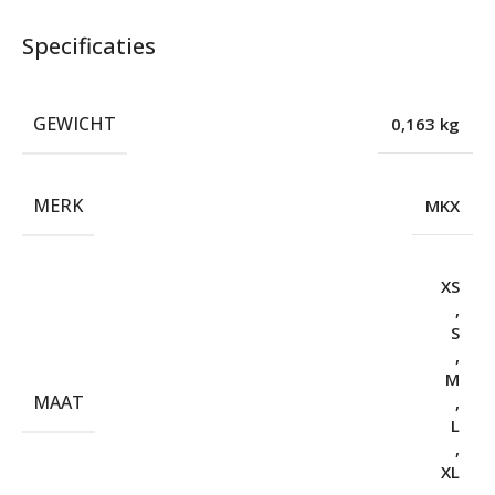
Specificaties
GEWICHT
0,163 kg
MERK
MKX
XS
,
S
,
M
MAAT
,
L
,
XL