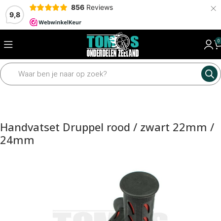
×
856
Reviews
9,8
0
Home
Framedelen
Sturen en toebehoren
Handvatten
Handvatset Druppel rood / zwart 22mm /
24mm