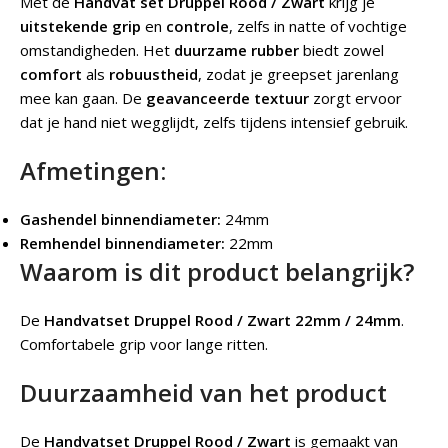
Met de
Handvat set Druppel Rood / Zwart
krijg je
uitstekende grip
en
controle
, zelfs in natte of vochtige
omstandigheden. Het
duurzame rubber
biedt zowel
comfort
als
robuustheid
, zodat je greepset jarenlang
mee kan gaan. De
geavanceerde textuur
zorgt ervoor
dat je hand niet wegglijdt, zelfs tijdens intensief gebruik.
Afmetingen:
Gashendel binnendiameter:
24mm
Remhendel binnendiameter:
22mm
Waarom is dit product belangrijk?
De
Handvatset Druppel Rood / Zwart 22mm / 24mm
.
Comfortabele grip voor lange ritten.
Duurzaamheid van het product
De
Handvatset Druppel Rood / Zwart
is gemaakt van