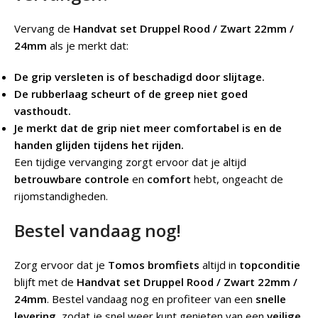
Vervang de
Handvat set Druppel Rood / Zwart 22mm /
24mm
als je merkt dat:
De grip versleten is of beschadigd door slijtage.
De rubberlaag scheurt of de greep niet goed
vasthoudt.
Je merkt dat de grip niet meer comfortabel is en de
handen glijden tijdens het rijden.
Een tijdige vervanging zorgt ervoor dat je altijd
betrouwbare controle
en
comfort
hebt, ongeacht de
rijomstandigheden.
Bestel vandaag nog!
Zorg ervoor dat je
Tomos bromfiets
altijd in
topconditie
blijft met de
Handvat set Druppel Rood / Zwart 22mm /
24mm
. Bestel vandaag nog en profiteer van een
snelle
levering
, zodat je snel weer kunt genieten van een
veilige