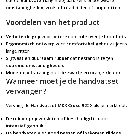
dat de
handvaten
lang meegaan, zelfs onder
zware
omstandigheden
, zoals
offroad rijden
of
lange ritten
.
Voordelen van het product
Verbeterde grip
voor
betere controle
over je
bromfiets
.
Ergonomisch ontwerp
voor
comfortabel gebruik
tijdens
lange ritten.
Slijtvast en duurzaam rubber
dat bestand is tegen
extreme omstandigheden
.
Moderne uitstraling
met de
zwarte en oranje kleuren
.
Wanneer moet je de handvatset
vervangen?
Vervang de
Handvatset MKX Cross 922X
als je merkt dat:
De rubber grip versleten of beschadigd is door
intensief gebruik.
De handvaten niet goed passen of loskomen tijdens