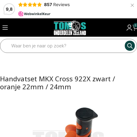
×
857
Reviews
9,8
0
Home
Framedelen
Sturen en toebehoren
Handvatten
Handvatset MKX Cross 922X zwart /
oranje 22mm / 24mm