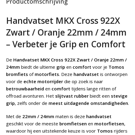
Productomschrijving
Handvatset MKX Cross 922X
Zwart / Oranje 22mm / 24mm
– Verbeter je Grip en Comfort
De
Handvatset MKX Cross 922X Zwart / Oranje 22mm /
24mm
biedt de ultieme
grip
en
comfort
voor je
Tomos
bromfiets
of
motorfiets
. Deze
handvatset
is ontworpen
voor de
echte motorrijder
die op zoek is naar
betrouwbaarheid
en
comfort
tijdens lange ritten of
offroad avonturen. Het
slijtvast rubber
biedt een
stevige
grip
, zelfs onder de
meest uitdagende omstandigheden
.
Met de
22mm / 24mm
maten is deze
handvatset
geschikt voor de meeste
bromfietsen
en
motorfietsen
,
waardoor hij een uitstekende keuze is voor
Tomos
rijders