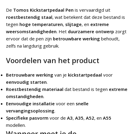
De
Tomos Kickstartpedaal Pen
is vervaardigd uit
roestbestendig staal
, wat betekent dat deze bestand is
tegen
hoge temperaturen
,
slijtage
, en
extreme
weersomstandigheden
. Het
duurzamere ontwerp
zorgt
ervoor dat de pen zijn
betrouwbare werking
behoudt,
zelfs na langdurig gebruik.
Voordelen van het product
Betrouwbare werking
van je
kickstartpedaal
voor
eenvoudig starten
.
Roestbestendig materiaal
dat bestand is tegen
extreme
omstandigheden
.
Eenvoudige installatie
voor een
snelle
vervangingsoplossing
.
Specifieke pasvorm
voor de
A3
,
A35
,
A52
, en
A55
modellen.
Wanneer moet je de