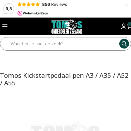
×
856
Reviews
9,8
0
Home
Motordelen
Diverse motordelen
Kickstartdelen
Tomos Kickstartpedaal pen A3 / A35 / A52
/ A55