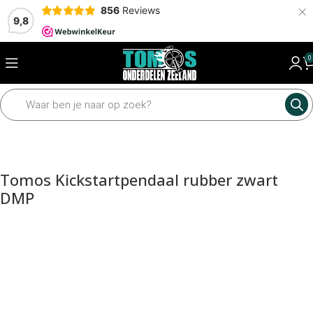
×
856
Reviews
9,8
0
Home
Motordelen
Diverse motordelen
Kickstartdelen
Tomos Kickstartpendaal rubber zwart
DMP