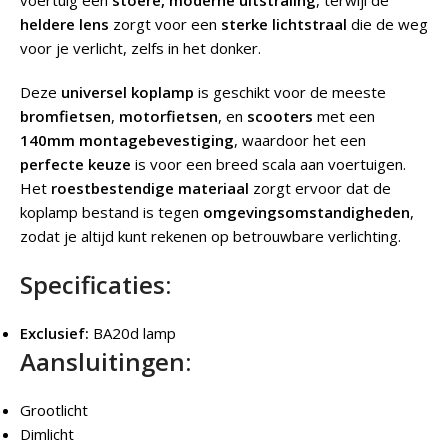
voertuig een
stoere, moderne uitstraling
, terwijl de
heldere lens
zorgt voor een
sterke lichtstraal
die de weg
voor je verlicht, zelfs in het donker.
Deze
universel koplamp
is geschikt voor de meeste
bromfietsen
,
motorfietsen
, en
scooters
met een
140mm montagebevestiging
, waardoor het een
perfecte keuze
is voor een breed scala aan voertuigen.
Het
roestbestendige materiaal
zorgt ervoor dat de
koplamp bestand is tegen
omgevingsomstandigheden
,
zodat je altijd kunt rekenen op betrouwbare verlichting.
Specificaties:
Exclusief:
BA20d lamp
Aansluitingen:
Grootlicht
Dimlicht