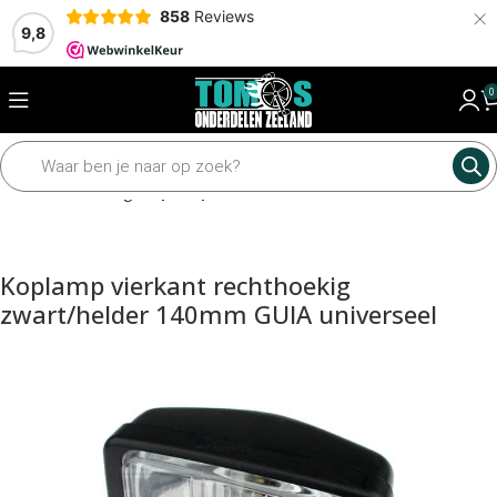
×
858
Reviews
9,8
0
Home
Verlichting
Koplamp
Koplamp vierkant rechthoekig
zwart/helder 140mm GUIA universeel