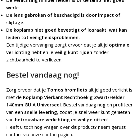
De verlichting minder helder is of de lamp niet goed
werkt.
De lens gebroken of beschadigd is door impact of
slijtage.
De koplamp niet goed bevestigt of losraakt, wat kan
leiden tot veiligheidsproblemen.
Een tijdige vervanging zorgt ervoor dat je altijd
optimale
verlichting
hebt en je
veilig kunt rijden
zonder
zichtbaarheid te verliezen.
Bestel vandaag nog!
Zorg ervoor dat je
Tomos bromfiets
altijd goed verlicht is
met de
Koplamp Vierkant Rechthoekig Zwart/Helder
140mm GUIA Universeel
. Bestel vandaag nog en profiteer
van een
snelle levering
, zodat je snel weer kunt genieten
van
betrouwbare verlichting
en
veilige ritten
!
Heeft u toch nog vragen over dit product? neem gerust
contact via onze
contactpagina
.